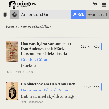
Visar 1-19 av 19 sökträffar:
Hon vars hjärta var som mitt :
125 kr | Köp
Dan Andersson och Märta
Larsson - en kärlekshistoria
Greider, Göran
(Pocket)
ISBN: 9789177752769
En bilderbok om Dan Andersson
100 kr | Köp
Gummerus, Edvard Robert
(Inb tråd med skyddsomslag)
ISBN: 9152800865