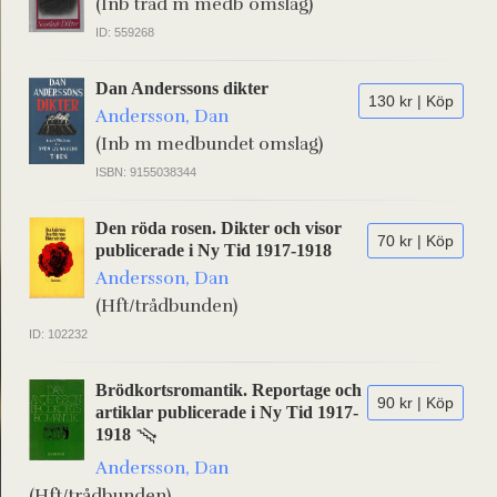
(Inb tråd m medb omslag)
ID: 559268
Dan Anderssons dikter
130 kr | Köp
Andersson, Dan
(Inb m medbundet omslag)
ISBN: 9155038344
Den röda rosen. Dikter och visor
70 kr | Köp
publicerade i Ny Tid 1917-1918
Andersson, Dan
(Hft/trådbunden)
ID: 102232
Brödkortsromantik. Reportage och
90 kr | Köp
artiklar publicerade i Ny Tid 1917-
1918
Andersson, Dan
(Hft/trådbunden)