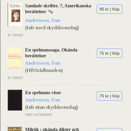
Samlade skrifter. 7, Amerikanska
90 kr | Köp
berättelser
Andersson, Dan
(Inb med skyddsomslag)
ID: 526202
En spelmanssaga. Okända
75 kr | Köp
berättelser
Andersson, Dan
(Hft/trådbunden)
ID: 526427
En spelmans visor
75 kr | Köp
Andersson, Dan
(Inb utan skyddsomslag)
ISBN: 917406035X
Milrök : okända dikter och