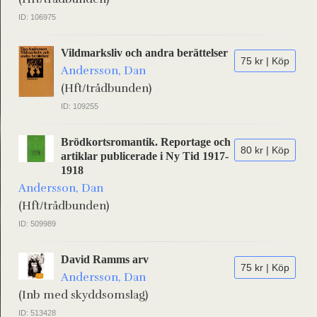
ID: 106975
Vildmarksliv och andra berättelser
75 kr | Köp
Andersson, Dan
(Hft/trådbunden)
ID: 109255
Brödkortsromantik. Reportage och
80 kr | Köp
artiklar publicerade i Ny Tid 1917-
1918
Andersson, Dan
(Hft/trådbunden)
ID: 509989
David Ramms arv
75 kr | Köp
Andersson, Dan
(Inb med skyddsomslag)
ID: 513428