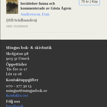
75 kr | Köp
berättelser funna och
kommenterade av Gösta Ågren
Andersson, Dan
(Hft/trådbunden)
ISBN: 9152800628
Mingus bok- & skivbutik
Skolgatan 98
903 31 Umeå
Öppettider
Tis-fre 11-17
Lör 12-16
Kontaktuppgifter
070 - 277 32 15
mingus@mingusbok.se
Kontakta oss
Följ oss
Facebook