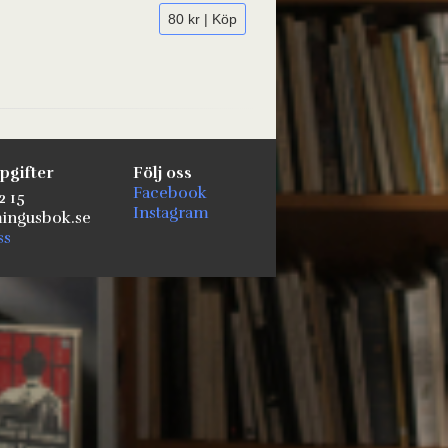
80 kr | Köp
pgifter
Följ oss
Facebook
2 15
Instagram
ngusbok.se
ss