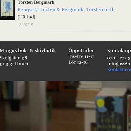
Torsten Bergmark
Renqvist, Torsten & Bergmark, Torsten m.fl.
(Häftad)
ID: 551430
Mingus bok- & skivbutik
Öppettider
Kontaktup
Tis-fre 11-17
Skolgatan 98
070 - 277 3
Lör 12-16
903 31 Umeå
mingus@mi
Kontakta o