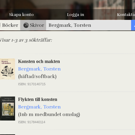
Skapa konto
Logga in
Kontakta
Böcker
Skivor
Visar 1-3 av 3 sökträffar:
Konsten och makten
Bergmark, Torsten
(häftad/softback)
ISBN: 9170140715
Flykten till konsten
Bergmark, Torsten
(Inb m medbundet omslag)
ISBN: 9178440114