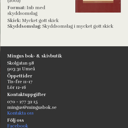
(2002)
Format:
Inb med
skyddsomslag
Skick:
Mycket gott skick
Skyddsomslag:
Skyddsomslag i mycket gott skick
Mingus bok- & skivbutik
Skolgatan 98
903 31 Umeå
Öppettider
Tis-fre 11-17
Lör 12-16
Kontaktuppgifter
070 - 277 32 15
mingus@mingusbok.se
Kontakta oss
Följ oss
Facebook