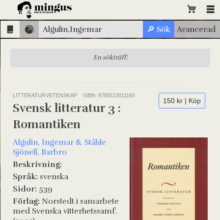
En sökträff:
LITTERATURVETENSKAP
ISBN: 9789113011165
150 kr | Köp
Svensk litteratur 3 :
Romantiken
Algulin, Ingemar & Ståhle
Sjönell, Barbro
Beskrivning:
Språk:
svenska
Sidor:
539
Förlag:
Norstedt i samarbete
med Svenska vitterhetssamf.