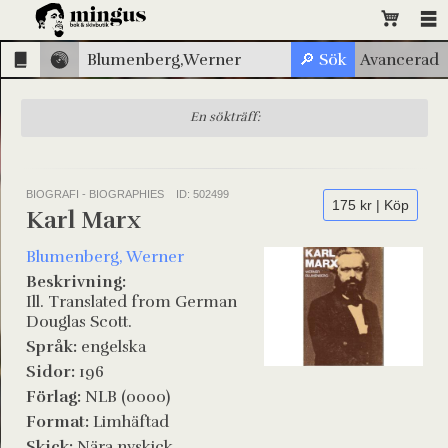
En sökträff:
BIOGRAFI - BIOGRAPHIES
ID: 502499
175 kr | Köp
Karl Marx
Blumenberg, Werner
Beskrivning:
Ill. Translated from German
Douglas Scott.
Språk:
engelska
Sidor:
196
Förlag:
NLB (0000)
Format:
Limhäftad
Skick:
Nära nyskick