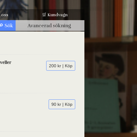
 oss
🛒 Kundvagn
Avancerad sökning
veller
200 kr | Köp
90 kr | Köp