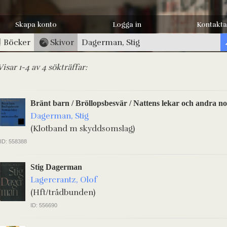
Skapa konto
Logga in
Kontakta
Böcker
Skivor
Visar 1-4 av 4 sökträffar:
Bränt barn / Bröllopsbesvär / Nattens lekar och andra no
Dagerman, Stig
(Klotband m skyddsomslag)
ID: 558388
Stig Dagerman
Lagercrantz, Olof
(Hft/trådbunden)
ID: 556690