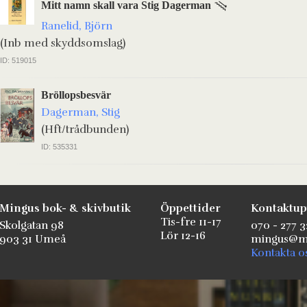
Mitt namn skall vara Stig Dagerman
Ranelid, Björn
(Inb med skyddsomslag)
ID: 519015
Bröllopsbesvär
Dagerman, Stig
(Hft/trådbunden)
ID: 535331
Mingus bok- & skivbutik
Öppettider
Kontaktup
Tis-fre 11-17
Skolgatan 98
070 - 277 3
Lör 12-16
903 31 Umeå
mingus@mi
Kontakta o