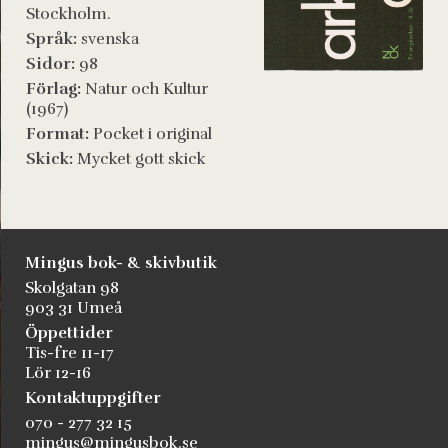
Stockholm.
Språk:
svenska
Sidor:
98
Förlag:
Natur och Kultur
(1967)
Format:
Pocket i original
Skick:
Mycket gott skick
Mingus bok- & skivbutik
Skolgatan 98
903 31 Umeå
Öppettider
Tis-fre 11-17
Lör 12-16
Kontaktuppgifter
070 - 277 32 15
mingus@mingusbok.se