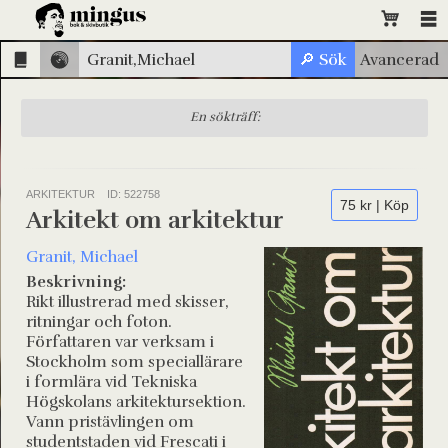
En sökträff:
ARKITEKTUR
ID: 522758
75 kr | Köp
Arkitekt om arkitektur
Granit, Michael
Beskrivning:
Rikt illustrerad med skisser,
ritningar och foton.
Författaren var verksam i
Stockholm som speciallärare
i formlära vid Tekniska
Högskolans arkitektursektion.
Vann pristävlingen om
studentstaden vid Frescati i