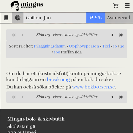
Sida 1/3
visar 1-10 av 23 sökträffar
Sortera efter:
Inläggningsdatum
-
Upphovsperson
-
Titel
-
10
/
20
/
100
träffar/sida
Om du har ett (kostnadsfritt) konto på mingusbok.se
kan du lägga in en
bevakning
på en bok du söker.
Du kan också söka böcker på
www.bokborsen.se
.
Sida 1/3
visar 1-10 av 23 sökträffar
Mingus bok- & skivbutik
Skolgatan 98
903 31 Umeå