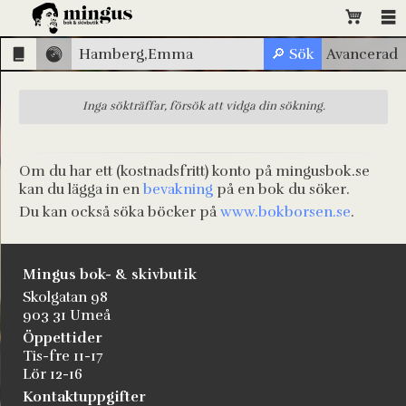
Inga sökträffar, försök att vidga din sökning.
Om du har ett (kostnadsfritt) konto på mingusbok.se
kan du lägga in en
bevakning
på en bok du söker.
Du kan också söka böcker på
www.bokborsen.se
.
Mingus bok- & skivbutik
Skolgatan 98
903 31 Umeå
Öppettider
Tis-fre 11-17
Lör 12-16
Kontaktuppgifter