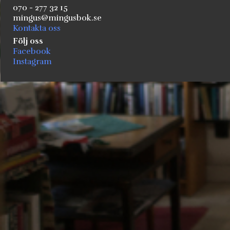
070 - 277 32 15
mingus@mingusbok.se
Kontakta oss
Följ oss
Facebook
Instagram