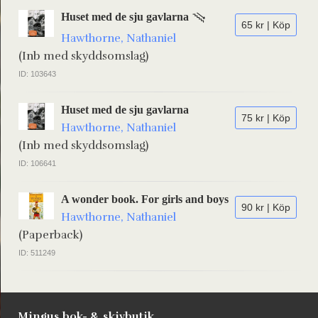
Huset med de sju gavlarna
65 kr | Köp
Hawthorne, Nathaniel
(Inb med skyddsomslag)
ID: 103643
Huset med de sju gavlarna
75 kr | Köp
Hawthorne, Nathaniel
(Inb med skyddsomslag)
ID: 106641
A wonder book. For girls and boys
90 kr | Köp
Hawthorne, Nathaniel
(Paperback)
ID: 511249
Mingus bok- & skivbutik