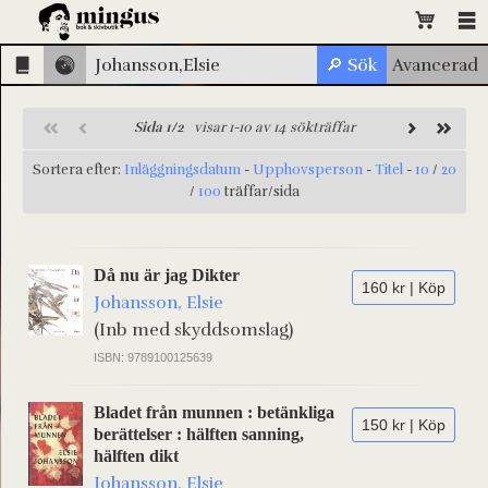
Sida 1/2
visar 1-10 av 14 sökträffar
Sortera efter:
Inläggningsdatum
-
Upphovsperson
-
Titel
-
10
/
20
/
100
träffar/sida
Då nu är jag Dikter
160 kr | Köp
Johansson, Elsie
(Inb med skyddsomslag)
ISBN: 9789100125639
Bladet från munnen : betänkliga
150 kr | Köp
berättelser : hälften sanning,
hälften dikt
Johansson, Elsie