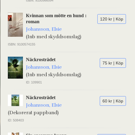
ISBN: 9100566594
Kvinnan som mötte en hund :
120 kr | Köp
roman
Johansson, Elsie
(Inb med skyddsomslag)
ISBN: 9100574155
Näckrosträdet
75 kr | Köp
Johansson, Elsie
(Inb med skyddsomslag)
ID: 109901
Näckrosträdet
60 kr | Köp
Johansson, Elsie
(Dekorerat pappband)
ID: 508403