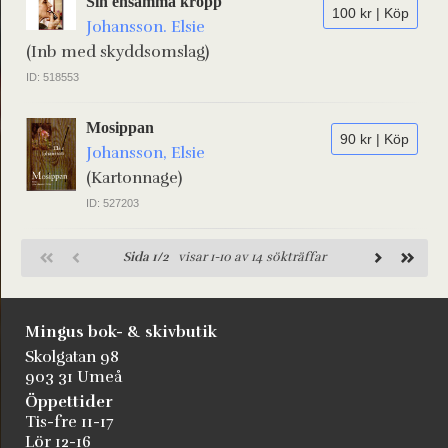
Sin ensamma kropp
100 kr | Köp
Johansson. Elsie
(Inb med skyddsomslag)
ID: 518553
Mosippan
90 kr | Köp
Johansson, Elsie
(Kartonnage)
ID: 527203
Sida 1/2
visar 1-10 av 14 sökträffar
Mingus bok- & skivbutik
Skolgatan 98
903 31 Umeå
Öppettider
Tis-fre 11-17
Lör 12-16