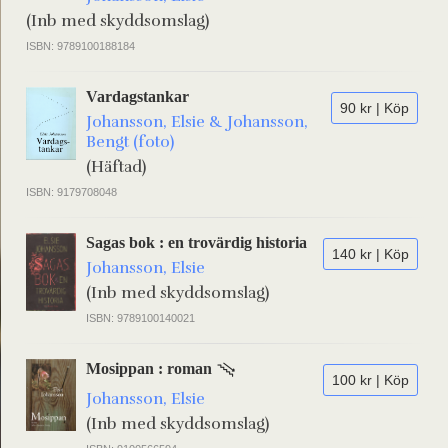
(Inb med skyddsomslag)
ISBN: 9789100188184
Vardagstankar
90 kr | Köp
Johansson, Elsie & Johansson,
Bengt (foto)
(Häftad)
ISBN: 9179708048
Sagas bok : en trovärdig historia
140 kr | Köp
Johansson, Elsie
(Inb med skyddsomslag)
ISBN: 9789100140021
Mosippan : roman
100 kr | Köp
Johansson, Elsie
(Inb med skyddsomslag)