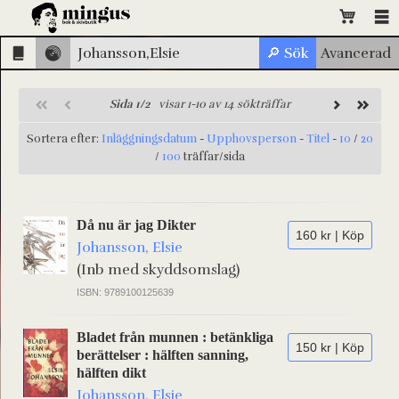
Sida 1/2
visar 1-10 av 14 sökträffar
Sortera efter:
Inläggningsdatum
-
Upphovsperson
-
Titel
-
10
/
20
/
100
träffar/sida
Då nu är jag Dikter
160 kr | Köp
Johansson, Elsie
(Inb med skyddsomslag)
ISBN: 9789100125639
Bladet från munnen : betänkliga
150 kr | Köp
berättelser : hälften sanning,
hälften dikt
Johansson, Elsie