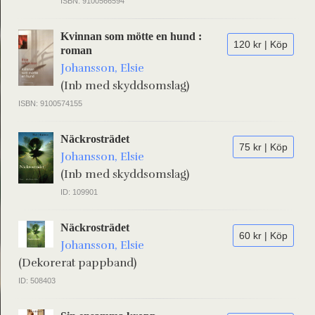
ISBN: 9100566594
Kvinnan som mötte en hund :
120 kr | Köp
roman
Johansson, Elsie
(Inb med skyddsomslag)
ISBN: 9100574155
Näckrosträdet
75 kr | Köp
Johansson, Elsie
(Inb med skyddsomslag)
ID: 109901
Näckrosträdet
60 kr | Köp
Johansson, Elsie
(Dekorerat pappband)
ID: 508403