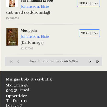
Sin ensamma kropp
100 kr | Köp
Johansson. Elsie
(Inb med skyddsomslag)
ID: 518553
Mosippan
90 kr | Köp
Johansson, Elsie
(Kartonnage)
ID: 527203
Sida 1/2
visar 1-10 av 14 sökträffar
Mingus bok- & skivbutik
Skolgatan 98
903 31 Umeå
Öppettider
Tis-fre 11-17
Lör 12-16