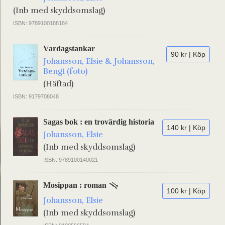
(Inb med skyddsomslag)
ISBN: 9789100188184
Vardagstankar
90 kr | Köp
Johansson, Elsie & Johansson,
Bengt (foto)
(Häftad)
ISBN: 9179708048
Sagas bok : en trovärdig historia
140 kr | Köp
Johansson, Elsie
(Inb med skyddsomslag)
ISBN: 9789100140021
Mosippan : roman
100 kr | Köp
Johansson, Elsie
(Inb med skyddsomslag)