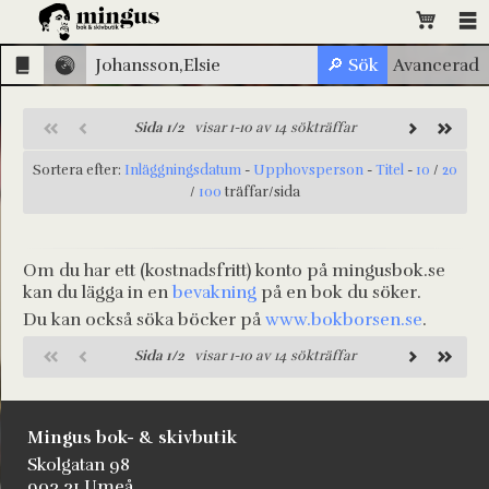
Sida 1/2
visar 1-10 av 14 sökträffar
Sortera efter:
Inläggningsdatum
-
Upphovsperson
-
Titel
-
10
/
20
/
100
träffar/sida
Om du har ett (kostnadsfritt) konto på mingusbok.se
kan du lägga in en
bevakning
på en bok du söker.
Du kan också söka böcker på
www.bokborsen.se
.
Sida 1/2
visar 1-10 av 14 sökträffar
Mingus bok- & skivbutik
Skolgatan 98
903 31 Umeå