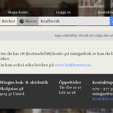
Skapa konto
Logga in
Kontakta
Böcker
Skivor
Inga sökträffar, försök att vidga din s
Om du har ett (kostnadsfritt) konto på mingusbok.se kan du l
söker.
Du kan också söka böcker på
www.bokborsen.se
.
Mingus bok- & skivbutik
Öppettider
Kontaktup
Tis-fre 11-17
Skolgatan 98
070 - 277 3
Lör 12-16
903 31 Umeå
mingus@mi
Kontakta o