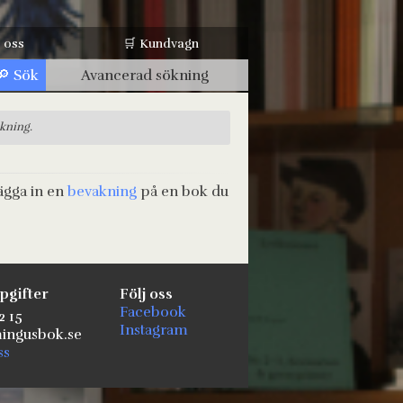
 oss
🛒 Kundvagn
Avancerad sökning
ökning.
ägga in en
bevakning
på en bok du
pgifter
Följ oss
Facebook
2 15
Instagram
ngusbok.se
ss