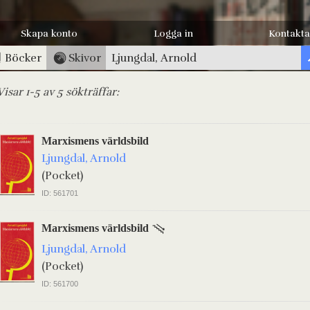
Skapa konto
Logga in
Kontakta
Böcker
Skivor
Visar 1-5 av 5 sökträffar:
Marxismens världsbild
Ljungdal, Arnold
(Pocket)
ID: 561701
Marxismens världsbild
Ljungdal, Arnold
(Pocket)
ID: 561700