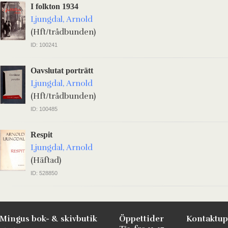
I folkton 1934
Ljungdal, Arnold
(Hft/trådbunden)
ID: 100241
Oavslutat porträtt
Ljungdal, Arnold
(Hft/trådbunden)
ID: 100485
Respit
Ljungdal, Arnold
(Häftad)
ID: 528850
Mingus bok- & skivbutik
Öppettider
Kontaktup