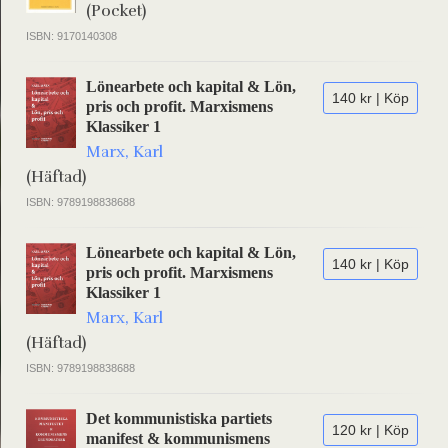
(Pocket)
ISBN: 9170140308
Lönearbete och kapital & Lön,
140 kr | Köp
pris och profit. Marxismens
Klassiker 1
Marx, Karl
(Häftad)
ISBN: 9789198838688
Lönearbete och kapital & Lön,
140 kr | Köp
pris och profit. Marxismens
Klassiker 1
Marx, Karl
(Häftad)
ISBN: 9789198838688
Det kommunistiska partiets
120 kr | Köp
manifest & kommunismens