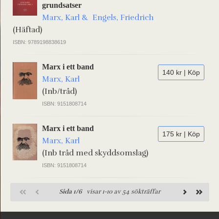
grundsatser
Marx, Karl & Engels, Friedrich
(Häftad)
ISBN: 9789198838619
Marx i ett band
140 kr | Köp
Marx, Karl
(Inb/tråd)
ISBN: 9151808714
Marx i ett band
175 kr | Köp
Marx, Karl
(Inb tråd med skyddsomslag)
ISBN: 9151808714
Sida 1/6
visar 1-10 av 54 sökträffar