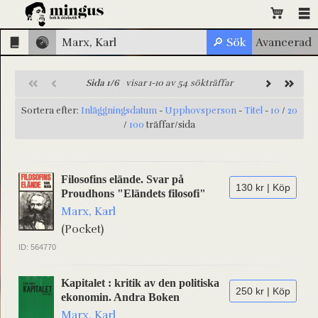
Sida 1/6
visar 1-10 av 54 sökträffar
Sortera efter:
Inläggningsdatum
-
Upphovsperson
-
Titel
-
10
/
20
/
100
träffar/sida
Filosofins elände. Svar på
130 kr | Köp
Proudhons "Eländets filosofi"
Marx, Karl
(Pocket)
ID: 564770
Kapitalet : kritik av den politiska
250 kr | Köp
ekonomin. Andra Boken
Marx, Karl