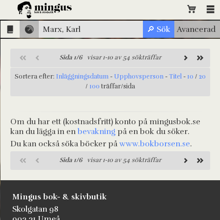
Sida 1/6
visar 1-10 av 54 sökträffar
Sortera efter:
Inläggningsdatum
-
Upphovsperson
-
Titel
-
10
/
20
/
100
träffar/sida
Om du har ett (kostnadsfritt) konto på mingusbok.se
kan du lägga in en
bevakning
på en bok du söker.
Du kan också söka böcker på
www.bokborsen.se
.
Sida 1/6
visar 1-10 av 54 sökträffar
Mingus bok- & skivbutik
Skolgatan 98
903 31 Umeå