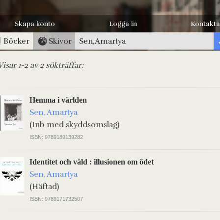
Skapa konto
Logga in
Kontakta
Böcker
Skivor
Visar 1-2 av 2 sökträffar:
Hemma i världen
Sen, Amartya
(Inb med skyddsomslag)
ISBN: 9789189139282
Identitet och våld : illusionen om ödet
Sen, Amartya
(Häftad)
ISBN: 9789171732507