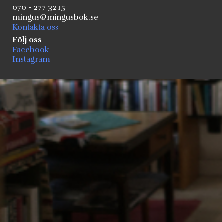
070 - 277 32 15
mingus@mingusbok.se
Kontakta oss
Följ oss
Facebook
Instagram