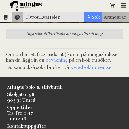
Inga sökträffar, försök att vidga din sökning.
Om du har ett (kostnadsfritt) konto på mingusbok.se
kan du lägga in en
bevakning
på en bok du söker.
Du kan också söka böcker på
www.bokborsen.se
.
Mingus bok- & skivbutik
Skolgatan 98
903 31 Umeå
Öppettider
Tis-fre 11-17
Lör 12-16
Kontaktuppgifter