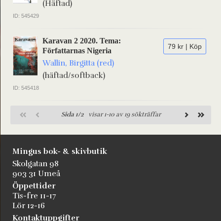
(Häftad)
ID: 545429
Karavan 2 2020. Tema:
79 kr | Köp
Författarnas Nigeria
Wallin, Birgitta (red)
(häftad/softback)
ID: 545418
Sida 1/2
visar 1-10 av 19 sökträffar
Mingus bok- & skivbutik
Skolgatan 98
903 31 Umeå
Öppettider
Tis-fre 11-17
Lör 12-16
Kontaktuppgifter