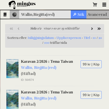
Sida 1/2
visar 1-10 av 19 sökträffar
Sortera efter:
Inläggningsdatum
-
Upphovsperson
-
Titel
-
10
/
20
/
100
träffar/sida
Karavan 2/2026 : Tema Taiwan
99 kr | Köp
Wallin, Birgitta (red)
(Häftad)
ID: 564574
Karavan 2/2026 : Tema Taiwan
99 kr | Köp
Wallin, Birgitta (red)
(Häftad)