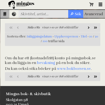
Sida 1/82
visar 1-10 av 818 sökträffar
Sortera efter:
Inläggningsdatum
-
Upphovsperson
-
Titel
-
10
/
20
/
100
träffar/sida
Om du har ett (kostnadsfritt) konto på mingusbok.se
kan du lägga in en
bevakning
på en bok du söker.
Du kan också söka böcker på
www.bokborsen.se
.
Sida 1/82
visar 1-10 av 818 sökträffar
Mingus bok- & skivbutik
Skolgatan 98
903 31 Umeå