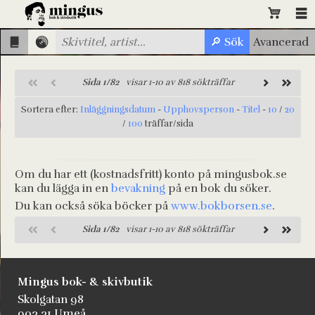
Sida 1/82
visar 1-10 av 818 sökträffar
Sortera efter:
Inläggningsdatum
-
Upphovsperson
-
Titel
-
10
/
20
/
100
träffar/sida
Om du har ett (kostnadsfritt) konto på mingusbok.se
kan du lägga in en
bevakning
på en bok du söker.
Du kan också söka böcker på
www.bokborsen.se
.
Sida 1/82
visar 1-10 av 818 sökträffar
Mingus bok- & skivbutik
Skolgatan 98
903 31 Umeå