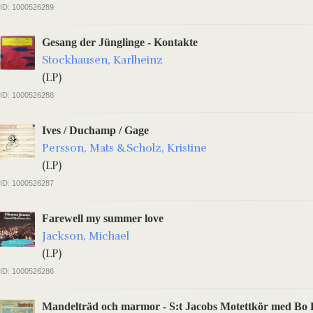
ID: 1000526289
Gesang der Jünglinge - Kontakte
Stockhausen, Karlheinz
(LP)
ID: 1000526288
Ives / Duchamp / Gage
Persson, Mats &Scholz, Kristine
(LP)
ID: 1000526287
Farewell my summer love
Jackson, Michael
(LP)
ID: 1000526286
Mandelträd och marmor - S:t Jacobs Motettkör med Bo 