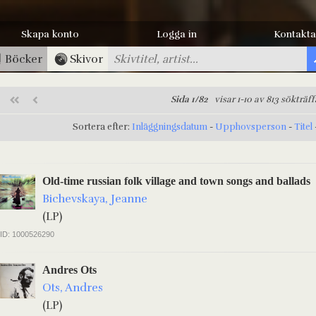
Skapa konto
Logga in
Kontakta
Böcker
Skivor
Sida 1/82
visar 1-10 av 813 sökträff
Sortera efter:
Inläggningsdatum
-
Upphovsperson
-
Titel
Old-time russian folk village and town songs and ballads
Bichevskaya, Jeanne
(LP)
ID: 1000526290
Andres Ots
Ots, Andres
(LP)