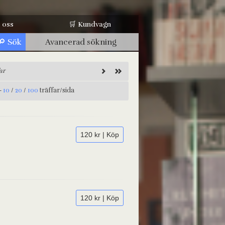
 oss
🛒 Kundvagn
Avancerad sökning
ar
-
10
/
20
/
100
träffar/sida
120 kr | Köp
120 kr | Köp