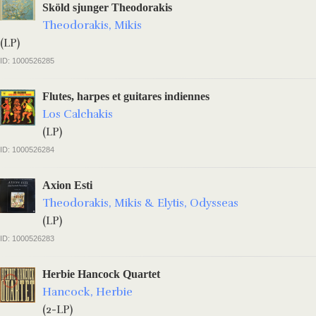
Sköld sjunger Theodorakis
Theodorakis, Mikis
(LP)
ID: 1000526285
Flutes, harpes et guitares indiennes
Los Calchakis
(LP)
ID: 1000526284
Axion Esti
Theodorakis, Mikis & Elytis, Odysseas
(LP)
ID: 1000526283
Herbie Hancock Quartet
Hancock, Herbie
(2-LP)