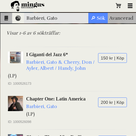
Visar 1-6 av 6 sökträffar:
I Giganti del Jazz 6*
150 kr | Köp
Barbieri, Gato & Cherry, Don /
Ayler, Albert / Handy, John
(LP)
ID: 1000526173
Chapter One: Latin America
200 kr | Köp
Barbieri, Gato
(LP)
ID: 1000526098