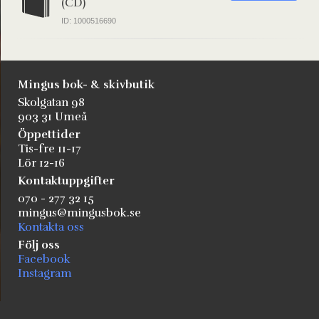
(CD)
ID: 1000516690
Mingus bok- & skivbutik
Skolgatan 98
903 31 Umeå
Öppettider
Tis-fre 11-17
Lör 12-16
Kontaktuppgifter
070 - 277 32 15
mingus@mingusbok.se
Kontakta oss
Följ oss
Facebook
Instagram