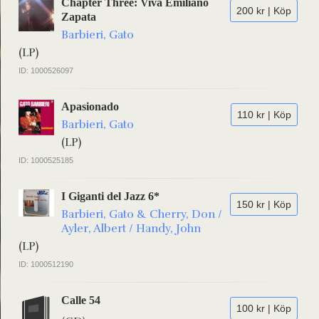
Chapter Three: Viva Emiliano
200 kr | Köp
Zapata
Barbieri, Gato
(LP)
ID: 1000526097
Apasionado
110 kr | Köp
Barbieri, Gato
(LP)
ID: 1000525185
I Giganti del Jazz 6*
150 kr | Köp
Barbieri, Gato & Cherry, Don /
Ayler, Albert / Handy, John
(LP)
ID: 1000512190
Calle 54
100 kr | Köp