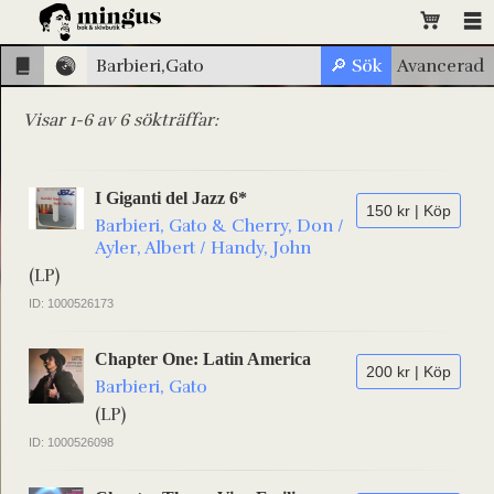
Visar 1-6 av 6 sökträffar:
I Giganti del Jazz 6*
150 kr | Köp
Barbieri, Gato & Cherry, Don /
Ayler, Albert / Handy, John
(LP)
ID: 1000526173
Chapter One: Latin America
200 kr | Köp
Barbieri, Gato
(LP)
ID: 1000526098