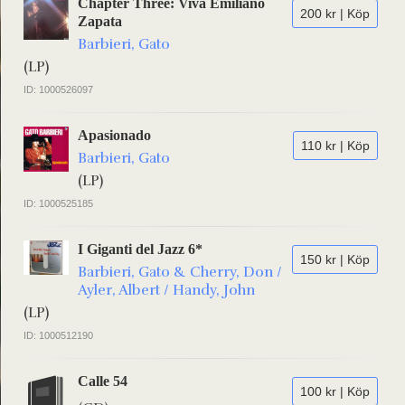
Chapter Three: Viva Emiliano
200 kr | Köp
Zapata
Barbieri, Gato
(LP)
ID: 1000526097
Apasionado
110 kr | Köp
Barbieri, Gato
(LP)
ID: 1000525185
I Giganti del Jazz 6*
150 kr | Köp
Barbieri, Gato & Cherry, Don /
Ayler, Albert / Handy, John
(LP)
ID: 1000512190
Calle 54
100 kr | Köp