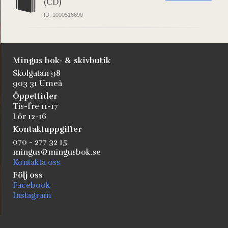
(CD)
ID: 1000516690
Mingus bok- & skivbutik
Skolgatan 98
903 31 Umeå
Öppettider
Tis-fre 11-17
Lör 12-16
Kontaktuppgifter
070 - 277 32 15
mingus@mingusbok.se
Kontakta oss
Följ oss
Facebook
Instagram