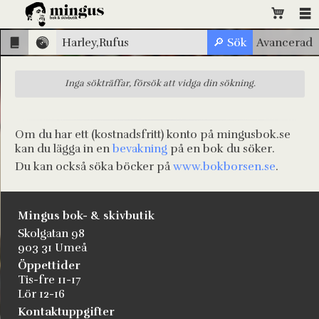
Inga sökträffar, försök att vidga din sökning.
Om du har ett (kostnadsfritt) konto på mingusbok.se
kan du lägga in en
bevakning
på en bok du söker.
Du kan också söka böcker på
www.bokborsen.se
.
Mingus bok- & skivbutik
Skolgatan 98
903 31 Umeå
Öppettider
Tis-fre 11-17
Lör 12-16
Kontaktuppgifter