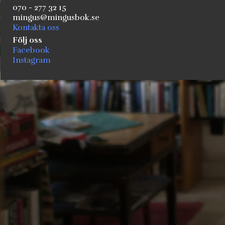
070 - 277 32 15
mingus@mingusbok.se
Kontakta oss
Följ oss
Facebook
Instagram