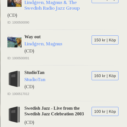
Lindgren, Magnus & The
Swedish Radio Jazz Group
(CD)
ID: 1000500090
Way out
150 kr | Köp
Lindgren, Magnus
(CD)
ID: 1000500091
StudioTan
160 kr | Köp
StudioTan
(CD)
ID: 1000517012
Swedish Jazz - Live from the
100 kr | Köp
Swedish Jazz Celebration 2003
(CD)