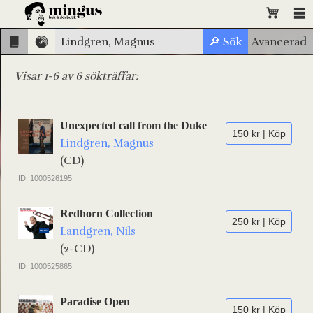
Visar 1-6 av 6 sökträffar:
Unexpected call from the Duke
150 kr | Köp
Lindgren, Magnus
(CD)
ID: 1000526195
Redhorn Collection
250 kr | Köp
Landgren, Nils
(2-CD)
ID: 1000525865
Paradise Open
150 kr | Köp