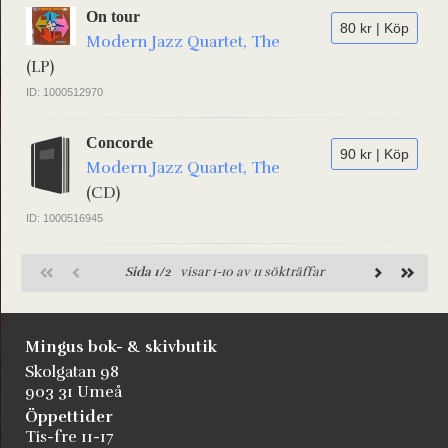
On tour
80 kr | Köp
Modern Jazz Quartet, The
(LP)
ID: 1000512970
Concorde
90 kr | Köp
Modern Jazz Quartet, The
(CD)
ID: 1000516945
Sida 1/2
visar 1-10 av 11 sökträffar
Mingus bok- & skivbutik
Skolgatan 98
903 31 Umeå
Öppettider
Tis-fre 11-17