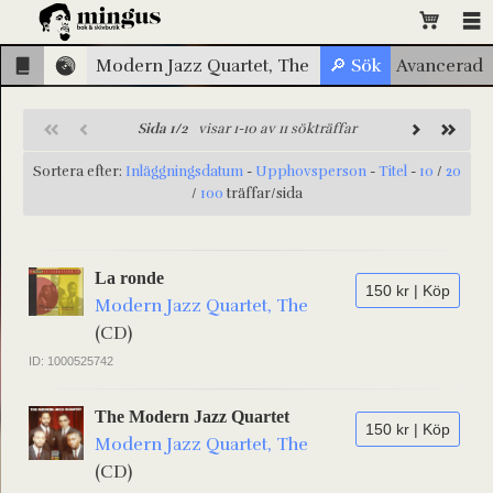
Sida 1/2
visar 1-10 av 11 sökträffar
Sortera efter:
Inläggningsdatum
-
Upphovsperson
-
Titel
-
10
/
20
/
100
träffar/sida
La ronde
150 kr | Köp
Modern Jazz Quartet, The
(CD)
ID: 1000525742
The Modern Jazz Quartet
150 kr | Köp
Modern Jazz Quartet, The
(CD)