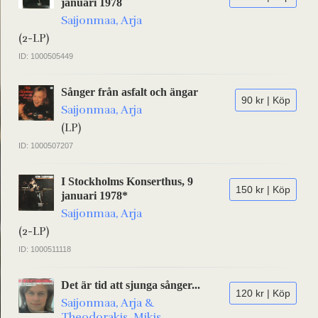
januari 1978
Saijonmaa, Arja
(2-LP)
ID: 1000505449
Sånger från asfalt och ängar
90 kr | Köp
Saijonmaa, Arja
(LP)
ID: 1000507207
I Stockholms Konserthus, 9
150 kr | Köp
januari 1978*
Saijonmaa, Arja
(2-LP)
ID: 1000511118
Det är tid att sjunga sånger...
120 kr | Köp
Saijonmaa, Arja &
Theodorakis, Mikis