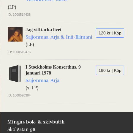
(LP)
ID: 1000514438
Jag vill tacka livet
120 kr | Köp
Saijonmaa, Arja & Inti-Illimani
(LP)
ID: 1000515476
I Stockholms Konserthus, 9
180 kr | Köp
januari 1978
Saijonmaa, Arja
(2-LP)
ID: 1000520304
Mingus bok- & skivbutik
Skolgatan 98