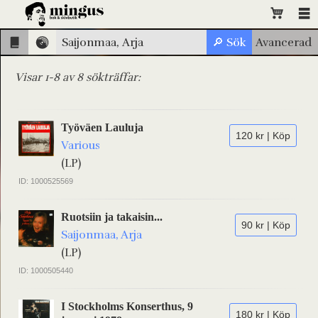
Visar 1-8 av 8 sökträffar:
Työväen Lauluja
120 kr | Köp
Various
(LP)
ID: 1000525569
Ruotsiin ja takaisin...
90 kr | Köp
Saijonmaa, Arja
(LP)
ID: 1000505440
I Stockholms Konserthus, 9
180 kr | Köp