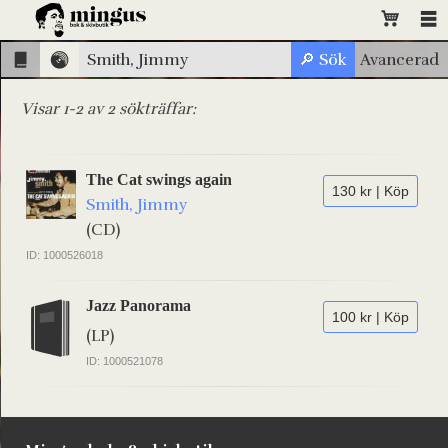
Visar 1-2 av 2 sökträffar:
The Cat swings again
130 kr | Köp
Smith, Jimmy
(CD)
ID: 1000526018
Jazz Panorama
100 kr | Köp
(LP)
ID: 1000521078