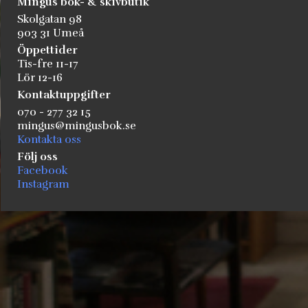
Mingus bok- & skivbutik
Skolgatan 98
903 31 Umeå
Öppettider
Tis-fre 11-17
Lör 12-16
Kontaktuppgifter
070 - 277 32 15
mingus@mingusbok.se
Kontakta oss
Följ oss
Facebook
Instagram