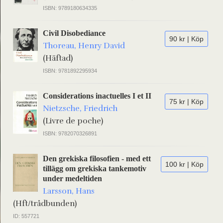
ISBN: 9789180634335
Civil Disobediance
90 kr | Köp
Thoreau, Henry David
(Häftad)
ISBN: 9781892295934
Considerations inactuelles I et II
75 kr | Köp
Nietzsche, Friedrich
(Livre de poche)
ISBN: 9782070326891
Den grekiska filosofien - med ett
100 kr | Köp
tillägg om grekiska tankemotiv
under medeltiden
Larsson, Hans
(Hft/trådbunden)
ID: 557721