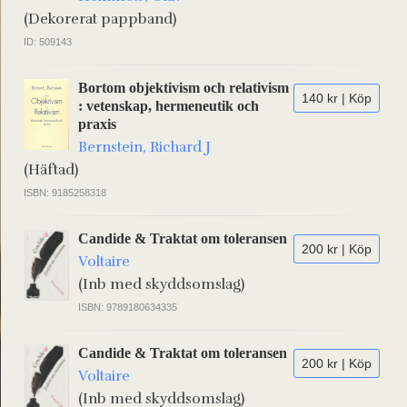
(Dekorerat pappband)
ID: 509143
Bortom objektivism och relativism
140 kr | Köp
: vetenskap, hermeneutik och
praxis
Bernstein, Richard J
(Häftad)
ISBN: 9185258318
Candide & Traktat om toleransen
200 kr | Köp
Voltaire
(Inb med skyddsomslag)
ISBN: 9789180634335
Candide & Traktat om toleransen
200 kr | Köp
Voltaire
(Inb med skyddsomslag)