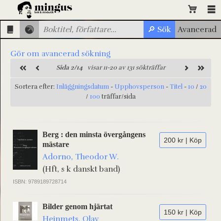
Gör om avancerad sökning
Sida 2/14
visar 11-20 av 131 sökträffar
Sortera efter:
Inläggningsdatum
-
Upphovsperson
-
Titel
-
10
/
20
/
100
träffar/sida
Berg : den minsta övergångens
200 kr | Köp
mästare
Adorno, Theodor W.
(Hft, s k danskt band)
ISBN: 9789189728714
Bilder genom hjärtat
150 kr | Köp
Heinmets, Olav