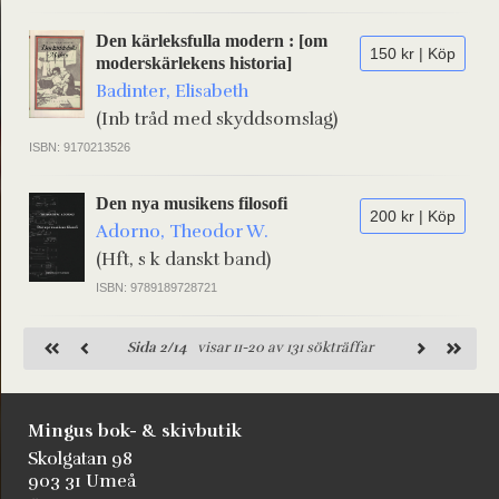
Den kärleksfulla modern : [om
150 kr | Köp
moderskärlekens historia]
Badinter, Elisabeth
(Inb tråd med skyddsomslag)
ISBN: 9170213526
Den nya musikens filosofi
200 kr | Köp
Adorno, Theodor W.
(Hft, s k danskt band)
ISBN: 9789189728721
Sida 2/14
visar 11-20 av 131 sökträffar
Mingus bok- & skivbutik
Skolgatan 98
903 31 Umeå