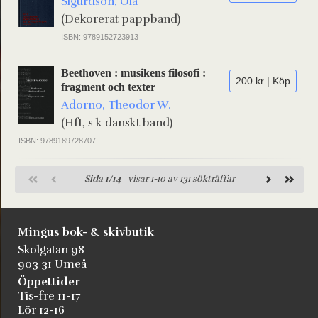
Sigurdson, Ola
(Dekorerat pappband)
ISBN: 9789152723913
Beethoven : musikens filosofi :
200 kr | Köp
fragment och texter
Adorno, Theodor W.
(Hft, s k danskt band)
ISBN: 9789189728707
Sida 1/14
visar 1-10 av 131 sökträffar
Mingus bok- & skivbutik
Skolgatan 98
903 31 Umeå
Öppettider
Tis-fre 11-17
Lör 12-16