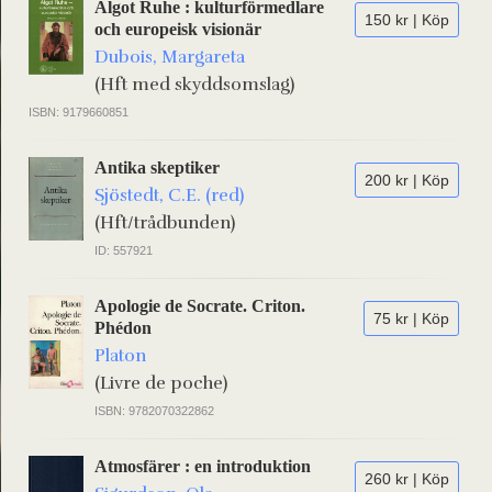
Algot Ruhe : kulturförmedlare
150 kr | Köp
och europeisk visionär
Dubois, Margareta
(Hft med skyddsomslag)
ISBN: 9179660851
Antika skeptiker
200 kr | Köp
Sjöstedt, C.E. (red)
(Hft/trådbunden)
ID: 557921
Apologie de Socrate. Criton.
75 kr | Köp
Phédon
Platon
(Livre de poche)
ISBN: 9782070322862
Atmosfärer : en introduktion
260 kr | Köp