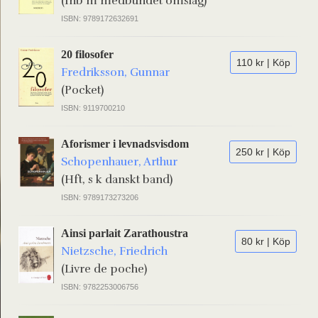
(Inb m medbundet omslag)
ISBN: 9789172632691
20 filosofer
110 kr | Köp
Fredriksson, Gunnar
(Pocket)
ISBN: 9119700210
Aforismer i levnadsvisdom
250 kr | Köp
Schopenhauer, Arthur
(Hft, s k danskt band)
ISBN: 9789173273206
Ainsi parlait Zarathoustra
80 kr | Köp
Nietzsche, Friedrich
(Livre de poche)
ISBN: 9782253006756