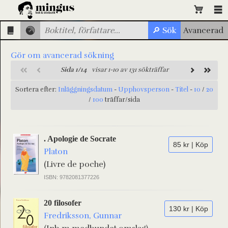
Gör om avancerad sökning
Sida 1/14
visar 1-10 av 131 sökträffar
Sortera efter:
Inläggningsdatum
-
Upphovsperson
-
Titel
-
10
/
20
/
100
träffar/sida
. Apologie de Socrate
85 kr | Köp
Platon
(Livre de poche)
ISBN: 9782081377226
20 filosofer
130 kr | Köp
Fredriksson, Gunnar