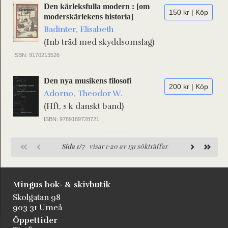
Den kärleksfulla modern : [om
150 kr | Köp
moderskärlekens historia]
Badinter, Elisabeth
(Inb tråd med skyddsomslag)
ISBN: 9170213526
Den nya musikens filosofi
200 kr | Köp
Adorno, Theodor W.
(Hft, s k danskt band)
ISBN: 9789189728721
Sida 1/7
visar 1-20 av 131 sökträffar
Mingus bok- & skivbutik
Skolgatan 98
903 31 Umeå
Öppettider