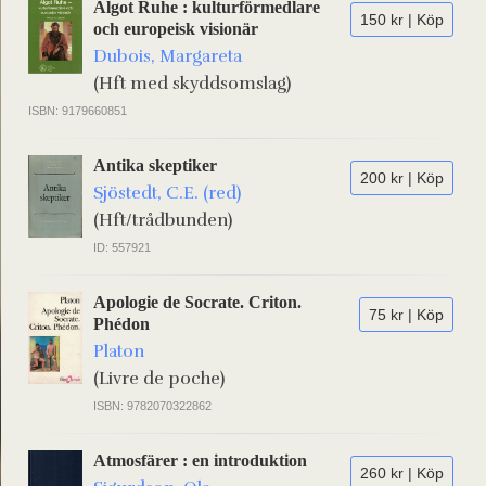
Algot Ruhe : kulturförmedlare
150 kr | Köp
och europeisk visionär
Dubois, Margareta
(Hft med skyddsomslag)
ISBN: 9179660851
Antika skeptiker
200 kr | Köp
Sjöstedt, C.E. (red)
(Hft/trådbunden)
ID: 557921
Apologie de Socrate. Criton.
75 kr | Köp
Phédon
Platon
(Livre de poche)
ISBN: 9782070322862
Atmosfärer : en introduktion
260 kr | Köp