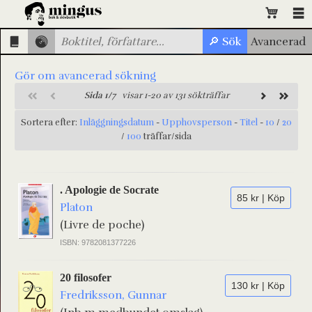
Gör om avancerad sökning
Sida 1/7
visar 1-20 av 131 sökträffar
Sortera efter:
Inläggningsdatum
-
Upphovsperson
-
Titel
-
10
/
20
/
100
träffar/sida
. Apologie de Socrate
85 kr | Köp
Platon
(Livre de poche)
ISBN: 9782081377226
20 filosofer
130 kr | Köp
Fredriksson, Gunnar