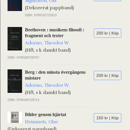
Sigurdson, Ola
(Dekorerat pappband)
ISBN: 9789152723913
Beethoven : musikens filosofi :
200 kr | Köp
fragment och texter
Adorno, Theodor W.
(Hft, s k danskt band)
ISBN: 9789189728707
Berg : den minsta övergångens
200 kr | Köp
mästare
Adorno, Theodor W.
(Hft, s k danskt band)
ISBN: 9789189728714
Bilder genom hjärtat
150 kr | Köp
Heinmets, Olav
(Dekorerat pappband)