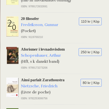
(Inb m medbundet omslag)
ISBN: 9789172632691
20 filosofer
110 kr | Köp
Fredriksson, Gunnar
(Pocket)
ISBN: 9119700210
Aforismer i levnadsvisdom
250 kr | Köp
Schopenhauer, Arthur
(Hft, s k danskt band)
ISBN: 9789173273206
Ainsi parlait Zarathoustra
80 kr | Köp
Nietzsche, Friedrich
(Livre de poche)
ISBN: 9782253006756