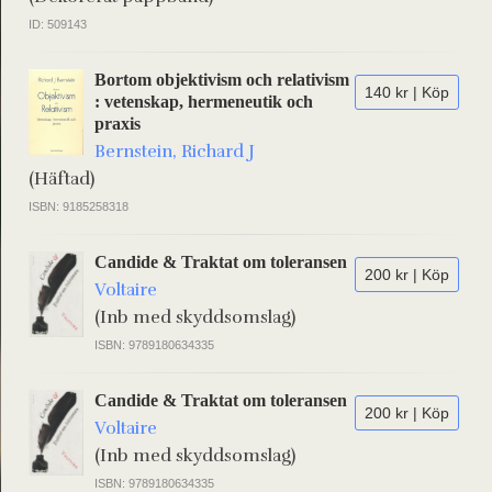
ID: 509143
Bortom objektivism och relativism
140 kr | Köp
: vetenskap, hermeneutik och
praxis
Bernstein, Richard J
(Häftad)
ISBN: 9185258318
Candide & Traktat om toleransen
200 kr | Köp
Voltaire
(Inb med skyddsomslag)
ISBN: 9789180634335
Candide & Traktat om toleransen
200 kr | Köp
Voltaire
(Inb med skyddsomslag)
ISBN: 9789180634335