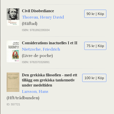
Civil Disobediance
90 kr | Köp
Thoreau, Henry David
(Häftad)
ISBN: 9781892295934
Considerations inactuelles I et II
75 kr | Köp
Nietzsche, Friedrich
(Livre de poche)
ISBN: 9782070326891
Den grekiska filosofien - med ett
100 kr | Köp
tillägg om grekiska tankemotiv
under medeltiden
Larsson, Hans
(Hft/trådbunden)
ID: 557721