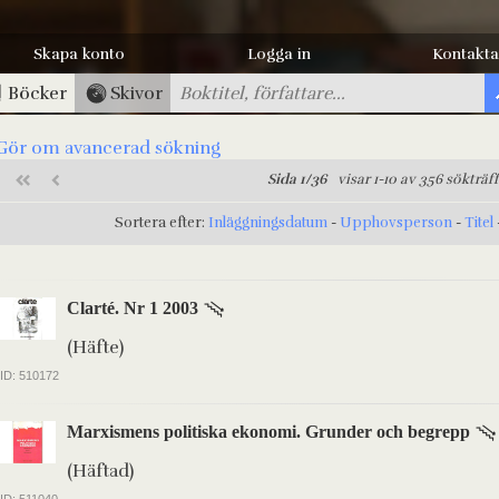
Skapa konto
Logga in
Kontakta
Böcker
Skivor
Gör om avancerad sökning
Sida 1/36
visar 1-10 av 356 sökträff
Sortera efter:
Inläggningsdatum
-
Upphovsperson
-
Titel
Clarté. Nr 1 2003
(Häfte)
ID: 510172
Marxismens politiska ekonomi. Grunder och begrepp
(Häftad)