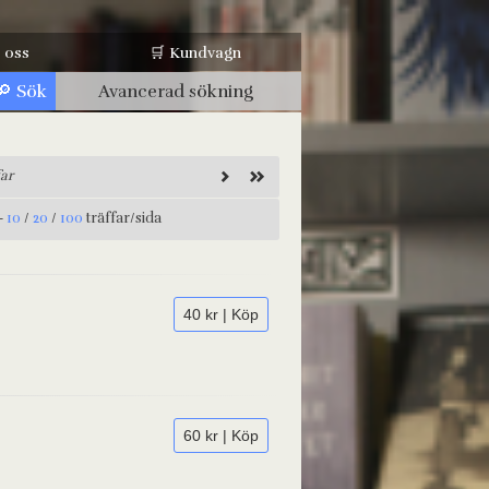
 oss
🛒 Kundvagn
Avancerad sökning
ar
-
10
/
20
/
100
träffar/sida
40 kr | Köp
60 kr | Köp