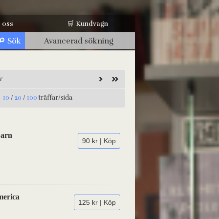
 oss
🛒 Kundvagn
Avancerad sökning
r
-
10
/
20
/
100
träffar/sida
barn
90 kr | Köp
merica
125 kr | Köp