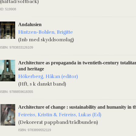
(häftad/softback)
ID: 519908
Andalusien
Hintzen-Bohlen, Brigitte
(Inb med skyddsomslag)
ISBN: 9783833126109
Architecture as propaganda in twentieth-century totalitar
and heritage
Hökerberg, Håkan (editor)
(Hft, s k danskt band)
ISBN: 9788859618355
Architecture of change : sustainability and humanity in t
Feireiss, Kristin & Feireiss, Lukas (Ed)
(Dekorerat pappband/trådbunden)
ISBN: 9783899552119