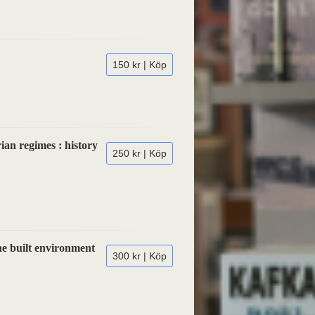
150 kr | Köp
ian regimes : history
250 kr | Köp
he built environment
300 kr | Köp