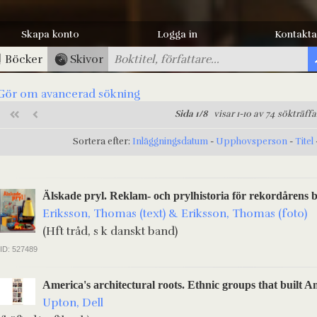
Skapa konto
Logga in
Kontakta
Böcker
Skivor
Gör om avancerad sökning
Sida 1/8
visar 1-10 av 74 sökträffa
Sortera efter:
Inläggningsdatum
-
Upphovsperson
-
Titel
Älskade pryl. Reklam- och prylhistoria för rekordårens 
Eriksson, Thomas (text) & Eriksson, Thomas (foto)
(Hft tråd, s k danskt band)
ID: 527489
America's architectural roots. Ethnic groups that built A
Upton, Dell