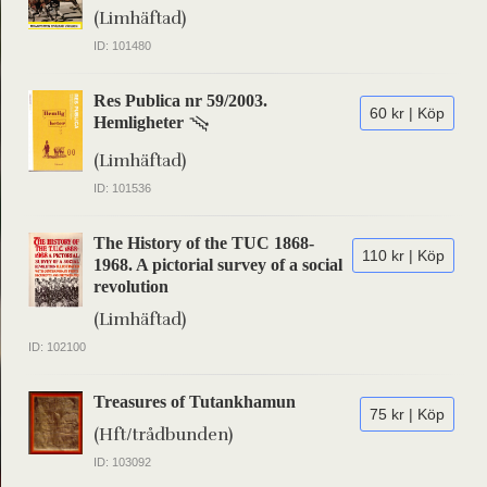
(Limhäftad)
ID: 101480
Res Publica nr 59/2003.
60 kr | Köp
Hemligheter
(Limhäftad)
ID: 101536
The History of the TUC 1868-
110 kr | Köp
1968. A pictorial survey of a social
revolution
(Limhäftad)
ID: 102100
Treasures of Tutankhamun
75 kr | Köp
(Hft/trådbunden)
ID: 103092