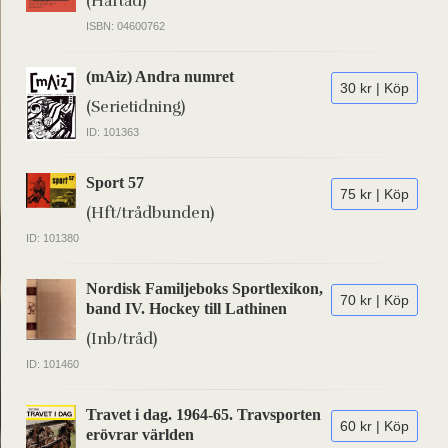
(Häftad)
ISBN: 04600762
(mAiz) Andra numret
30 kr | Köp
(Serietidning)
ID: 101363
Sport 57
75 kr | Köp
(Hft/trådbunden)
ID: 101380
Nordisk Familjeboks Sportlexikon,
70 kr | Köp
band IV. Hockey till Lathinen
(Inb/tråd)
ID: 101460
Travet i dag. 1964-65. Travsporten
60 kr | Köp
erövrar världen