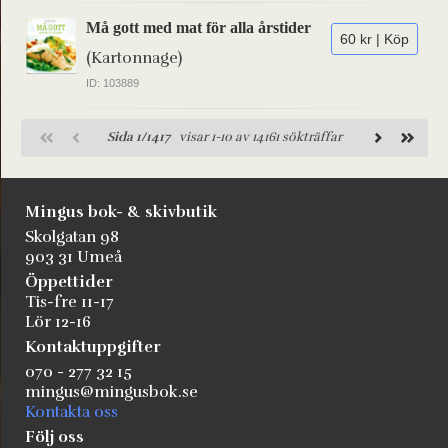
Må gott med mat för alla årstider
60 kr | Köp
(Kartonnage)
ID: 103889
Sida 1/1417
visar 1-10 av 14161 sökträffar
Mingus bok- & skivbutik
Skolgatan 98
903 31 Umeå
Öppettider
Tis-fre 11-17
Lör 12-16
Kontaktuppgifter
070 - 277 32 15
mingus@mingusbok.se
Kontakta oss
Följ oss