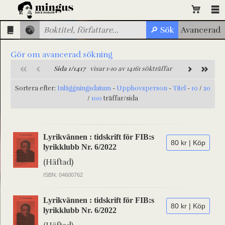
Gör om avancerad sökning
Sida 1/1417
visar 1-10 av 14161 sökträffar
Sortera efter:
Inläggningsdatum
-
Upphovsperson
-
Titel
-
10
/
20
/
100
träffar/sida
Lyrikvännen : tidskrift för FIB:s
80 kr | Köp
lyrikklubb Nr. 6/2022
(Häftad)
ISBN: 04600762
Lyrikvännen : tidskrift för FIB:s
80 kr | Köp
lyrikklubb Nr. 6/2022