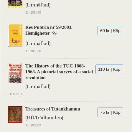
(Limhäftad)
ID: 101480
Res Publica nr 59/2003.
60 kr | Köp
Hemligheter
(Limhäftad)
ID: 101536
The History of the TUC 1868-
110 kr | Köp
1968. A pictorial survey of a social
revolution
(Limhäftad)
ID: 102100
Treasures of Tutankhamun
75 kr | Köp
(Hft/trådbunden)
ID: 103092