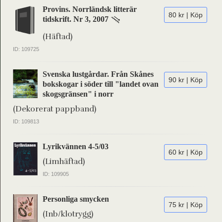
Provins. Norrländsk litterär
80 kr | Köp
tidskrift. Nr 3, 2007
(Häftad)
ID: 109725
Svenska lustgårdar. Från Skånes
90 kr | Köp
bokskogar i söder till "landet ovan
skogsgränsen" i norr
(Dekorerat pappband)
ID: 109813
Lyrikvännen 4-5/03
60 kr | Köp
(Limhäftad)
ID: 109905
Personliga smycken
75 kr | Köp
(Inb/klotrygg)