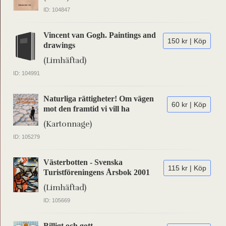
ID: 104847
Vincent van Gogh. Paintings and
150 kr | Köp
drawings
(Limhäftad)
ID: 104991
Naturliga rättigheter! Om vägen
60 kr | Köp
mot den framtid vi vill ha
(Kartonnage)
ID: 105279
Västerbotten - Svenska
115 kr | Köp
Turistföreningens Årsbok 2001
(Limhäftad)
ID: 105669
Billigt och gott