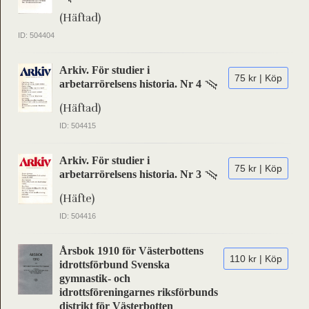
(Häftad)
ID: 504404
Arkiv. För studier i
75 kr | Köp
arbetarrörelsens historia. Nr 4
(Häftad)
ID: 504415
Arkiv. För studier i
75 kr | Köp
arbetarrörelsens historia. Nr 3
(Häfte)
ID: 504416
Årsbok 1910 för Västerbottens
110 kr | Köp
idrottsförbund Svenska
gymnastik- och
idrottsföreningarnes riksförbunds
distrikt för Västerbotten