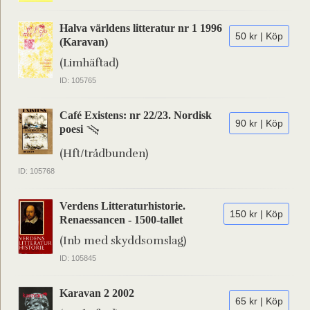
Halva världens litteratur nr 1 1996
50 kr | Köp
(Karavan)
(Limhäftad)
ID: 105765
Café Existens: nr 22/23. Nordisk
90 kr | Köp
poesi
(Hft/trådbunden)
ID: 105768
Verdens Litteraturhistorie.
150 kr | Köp
Renaessancen - 1500-tallet
(Inb med skyddsomslag)
ID: 105845
Karavan 2 2002
65 kr | Köp