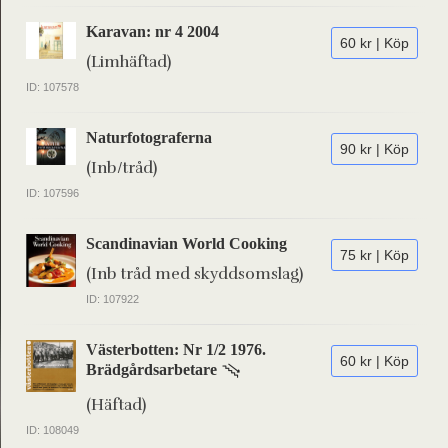
Karavan: nr 4 2004
60 kr | Köp
(Limhäftad)
ID: 107578
Naturfotograferna
90 kr | Köp
(Inb/tråd)
ID: 107596
Scandinavian World Cooking
75 kr | Köp
(Inb tråd med skyddsomslag)
ID: 107922
Västerbotten: Nr 1/2 1976.
60 kr | Köp
Brädgårdsarbetare
(Häftad)
ID: 108049