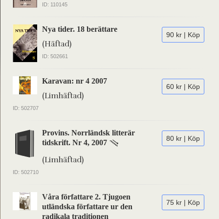
ID: 110145
Nya tider. 18 berättare
90 kr | Köp
(Häftad)
ID: 502661
Karavan: nr 4 2007
60 kr | Köp
(Limhäftad)
ID: 502707
Provins. Norrländsk litterär
80 kr | Köp
tidskrift. Nr 4, 2007
(Limhäftad)
ID: 502710
Våra författare 2. Tjugoen
75 kr | Köp
utländska författare ur den
radikala traditionen