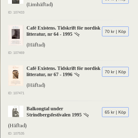
(Limhäftad)
ID: 107433
Café Existens. Tidskrift för nordisk
70 kr | Köp
litteratur, nr 64 - 1995
(Häftad)
ID: 107469
Café Existens. Tidskrift för nordisk
70 kr | Köp
litteratur, nr 67 - 1996
(Häftad)
ID: 107471
Balkongtal under
65 kr | Köp
Strindbergsfestivalen 1995
(Häftad)
ID: 107535