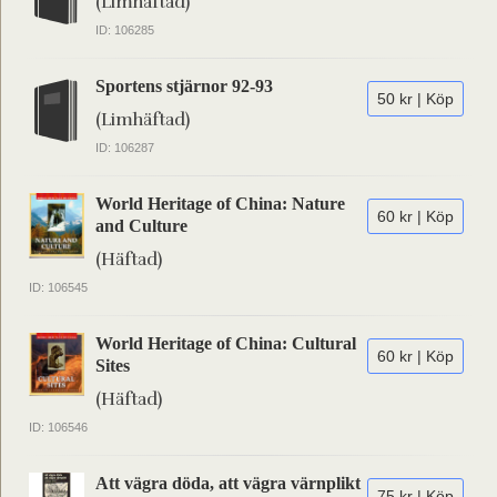
(Limhäftad)
ID: 106285
Sportens stjärnor 92-93
50 kr | Köp
(Limhäftad)
ID: 106287
World Heritage of China: Nature
60 kr | Köp
and Culture
(Häftad)
ID: 106545
World Heritage of China: Cultural
60 kr | Köp
Sites
(Häftad)
ID: 106546
Att vägra döda, att vägra värnplikt
75 kr | Köp