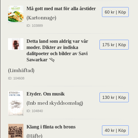
Må gott med mat för alla årstider
60 kr | Köp
(Kartonnage)
ID: 103889
Detta land som aldrig var vår
175 kr | Köp
moder. Dikter av indiska
dalitpoeter och bilder av Savi
Sawarkar
(Limhäftad)
ID: 104608
Etyder. Om musik
130 kr | Köp
(Inb med skyddsomslag)
ID: 104840
Klang i flinta och brons
40 kr | Köp
(Häfte)