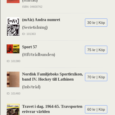
(Häftad)
ISBN: 04600762
(mAiz) Andra numret
30 kr | Köp
(Serietidning)
ID: 101363
Sport 57
75 kr | Köp
(Hft/trådbunden)
ID: 101380
Nordisk Familjeboks Sportlexikon,
70 kr | Köp
band IV. Hockey till Lathinen
(Inb/tråd)
ID: 101460
Travet i dag. 1964-65. Travsporten
60 kr | Köp
erövrar världen