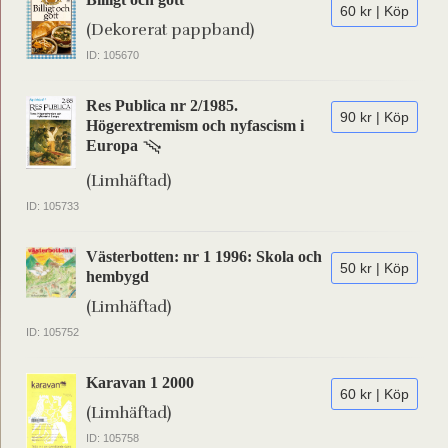
60 kr | Köp
(Dekorerat pappband)
ID: 105670
Res Publica nr 2/1985.
90 kr | Köp
Högerextremism och nyfascism i
Europa
(Limhäftad)
ID: 105733
Västerbotten: nr 1 1996: Skola och
50 kr | Köp
hembygd
(Limhäftad)
ID: 105752
Karavan 1 2000
60 kr | Köp
(Limhäftad)
ID: 105758