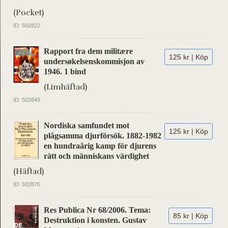
(Pocket)
ID: 502822
Rapport fra dem militære
125 kr | Köp
undersøkelsenskommisjon av
1946. 1 bind
(Limhäftad)
ID: 502849
Nordiska samfundet mot
125 kr | Köp
plågsamma djurförsök. 1882-1982
en hundraårig kamp för djurens
rätt och människans värdighet
(Häftad)
ID: 502876
Res Publica Nr 68/2006. Tema:
85 kr | Köp
Destruktion i konsten. Gustav