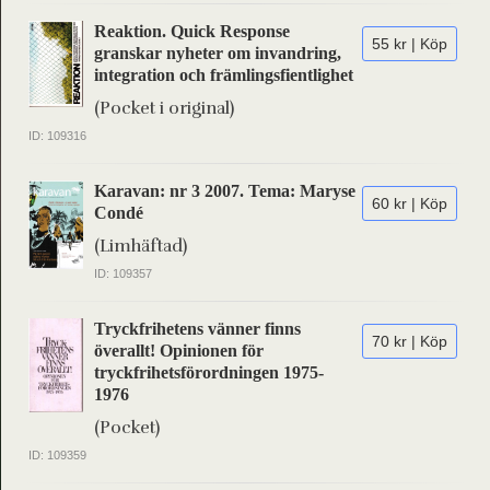
Reaktion. Quick Response
55 kr | Köp
granskar nyheter om invandring,
integration och främlingsfientlighet
(Pocket i original)
ID: 109316
Karavan: nr 3 2007. Tema: Maryse
60 kr | Köp
Condé
(Limhäftad)
ID: 109357
Tryckfrihetens vänner finns
70 kr | Köp
överallt! Opinionen för
tryckfrihetsförordningen 1975-
1976
(Pocket)
ID: 109359