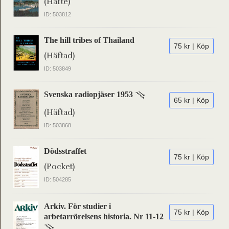
(Häfte)
ID: 503812
The hill tribes of Thailand
75 kr | Köp
(Häftad)
ID: 503849
Svenska radiopjäser 1953
65 kr | Köp
(Häftad)
ID: 503868
Dödsstraffet
75 kr | Köp
(Pocket)
ID: 504285
Arkiv. För studier i
75 kr | Köp
arbetarrörelsens historia. Nr 11-12