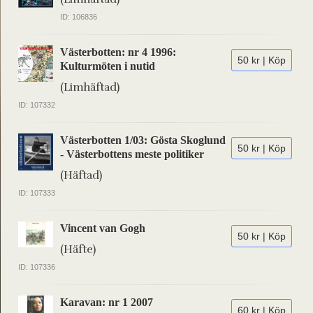
ID: 106836
Västerbotten: nr 4 1996:
50 kr | Köp
Kulturmöten i nutid
(Limhäftad)
ID: 107332
Västerbotten 1/03: Gösta Skoglund
50 kr | Köp
- Västerbottens meste politiker
(Häftad)
ID: 107333
Vincent van Gogh
50 kr | Köp
(Häfte)
ID: 107336
Karavan: nr 1 2007
60 kr | Köp