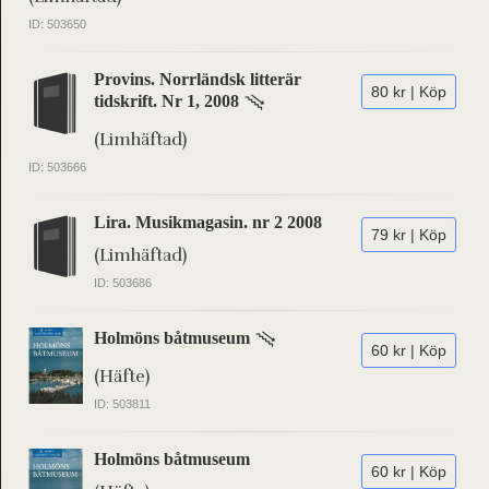
ID: 503650
Provins. Norrländsk litterär
80 kr | Köp
tidskrift. Nr 1, 2008
(Limhäftad)
ID: 503666
Lira. Musikmagasin. nr 2 2008
79 kr | Köp
(Limhäftad)
ID: 503686
Holmöns båtmuseum
60 kr | Köp
(Häfte)
ID: 503811
Holmöns båtmuseum
60 kr | Köp