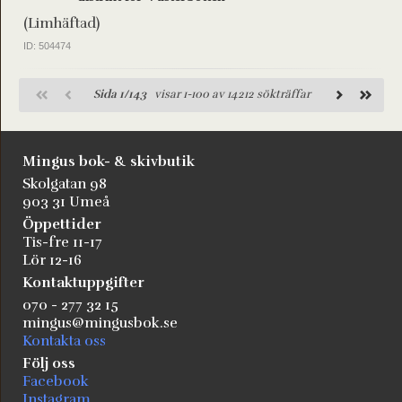
(Limhäftad)
ID: 504474
Sida 1/143
visar 1-100 av 14212 sökträffar
Mingus bok- & skivbutik
Skolgatan 98
903 31 Umeå
Öppettider
Tis-fre 11-17
Lör 12-16
Kontaktuppgifter
070 - 277 32 15
mingus@mingusbok.se
Kontakta oss
Följ oss
Facebook
Instagram