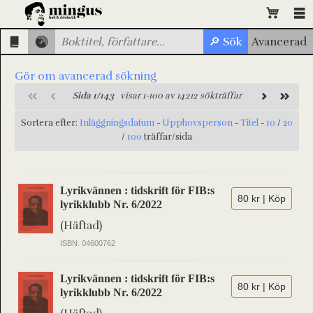
Gör om avancerad sökning
Sida 1/143
visar 1-100 av 14212 sökträffar
Sortera efter:
Inläggningsdatum
-
Upphovsperson
-
Titel
-
10
/
20
/
100
träffar/sida
Lyrikvännen : tidskrift för FIB:s
80 kr | Köp
lyrikklubb Nr. 6/2022
(Häftad)
ISBN: 04600762
Lyrikvännen : tidskrift för FIB:s
80 kr | Köp
lyrikklubb Nr. 6/2022