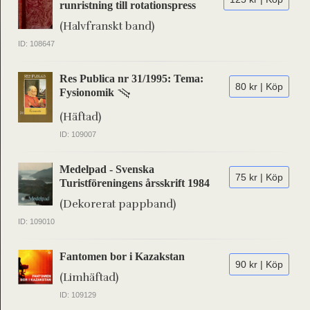
runristning till rotationspress
(Halvfranskt band)
ID: 108647
Res Publica nr 31/1995: Tema:
80 kr | Köp
Fysionomik
(Häftad)
ID: 109007
Medelpad - Svenska
75 kr | Köp
Turistföreningens årsskrift 1984
(Dekorerat pappband)
ID: 109010
Fantomen bor i Kazakstan
90 kr | Köp
(Limhäftad)
ID: 109129