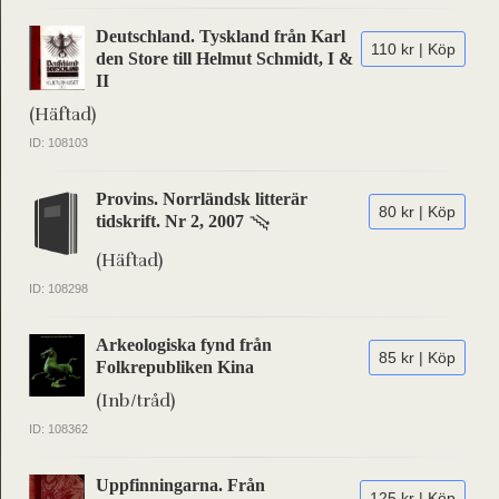
Deutschland. Tyskland från Karl
110 kr | Köp
den Store till Helmut Schmidt, I &
II
(Häftad)
ID: 108103
Provins. Norrländsk litterär
80 kr | Köp
tidskrift. Nr 2, 2007
(Häftad)
ID: 108298
Arkeologiska fynd från
85 kr | Köp
Folkrepubliken Kina
(Inb/tråd)
ID: 108362
Uppfinningarna. Från
125 kr | Köp