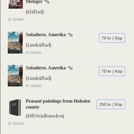
Metzger
(Häftad)
ID: 502886
Subaltern. Amerika
70 kr | Köp
(Limhäftad)
ID: 502891
Subaltern. Amerika
70 kr | Köp
(Limhäftad)
ID: 502892
Peasant paintings from Huhsien
250 kr | Köp
county
(Hft/trådbunden)
ID: 503163