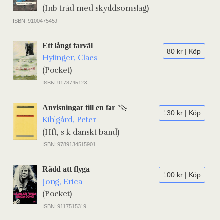
(Inb tråd med skyddsomslag)
ISBN: 9100475459
Ett långt farväl
80 kr | Köp
Hylinger, Claes
(Pocket)
ISBN: 917374512X
Anvisningar till en far
130 kr | Köp
Kihlgård, Peter
(Hft, s k danskt band)
ISBN: 9789134515901
Rädd att flyga
100 kr | Köp
Jong, Erica
(Pocket)
ISBN: 9117515319