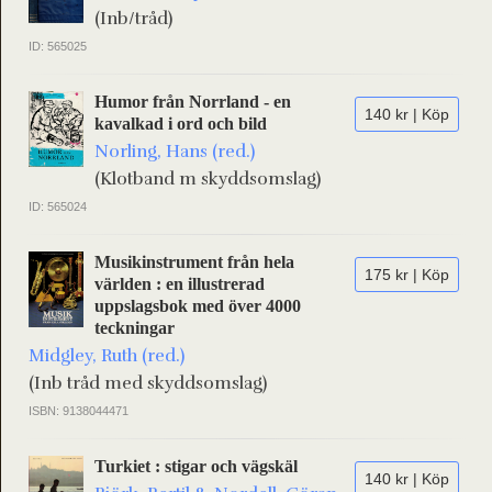
(Inb/tråd)
ID: 565025
Humor från Norrland - en
140 kr | Köp
kavalkad i ord och bild
Norling, Hans (red.)
(Klotband m skyddsomslag)
ID: 565024
Musikinstrument från hela
175 kr | Köp
världen : en illustrerad
uppslagsbok med över 4000
teckningar
Midgley, Ruth (red.)
(Inb tråd med skyddsomslag)
ISBN: 9138044471
Turkiet : stigar och vägskäl
140 kr | Köp