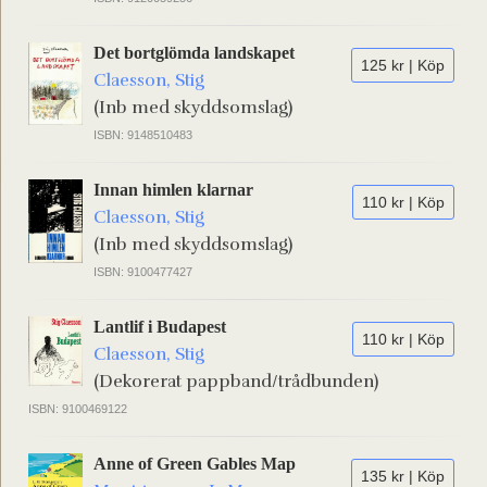
Det bortglömda landskapet
125 kr | Köp
Claesson, Stig
(Inb med skyddsomslag)
ISBN: 9148510483
Innan himlen klarnar
110 kr | Köp
Claesson, Stig
(Inb med skyddsomslag)
ISBN: 9100477427
Lantlif i Budapest
110 kr | Köp
Claesson, Stig
(Dekorerat pappband/trådbunden)
ISBN: 9100469122
Anne of Green Gables Map
135 kr | Köp