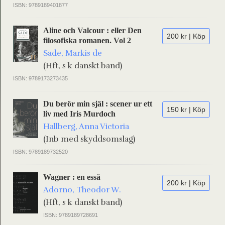
ISBN: 9789189401877
Aline och Valcour : eller Den
200 kr | Köp
filosofiska romanen. Vol 2
Sade, Markis de
(Hft, s k danskt band)
ISBN: 9789173273435
Du berör min själ : scener ur ett
150 kr | Köp
liv med Iris Murdoch
Hallberg, Anna Victoria
(Inb med skyddsomslag)
ISBN: 9789189732520
Wagner : en essä
200 kr | Köp
Adorno, Theodor W.
(Hft, s k danskt band)
ISBN: 9789189728691