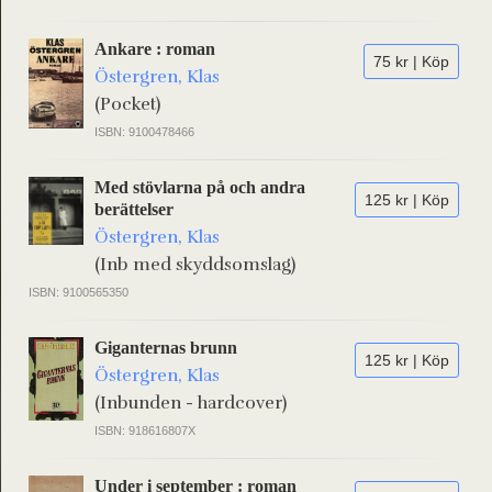
Ankare : roman
75 kr | Köp
Östergren, Klas
(Pocket)
ISBN: 9100478466
Med stövlarna på och andra
125 kr | Köp
berättelser
Östergren, Klas
(Inb med skyddsomslag)
ISBN: 9100565350
Giganternas brunn
125 kr | Köp
Östergren, Klas
(Inbunden - hardcover)
ISBN: 918616807X
Under i september : roman