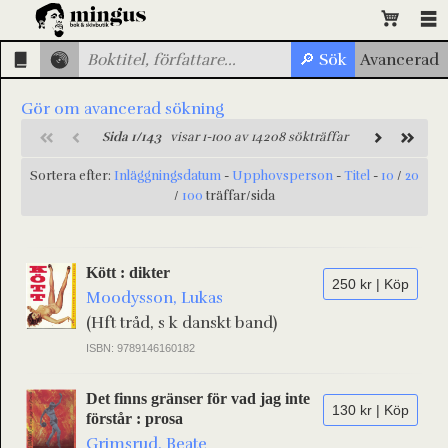
Gör om avancerad sökning
Sida 1/143
visar 1-100 av 14208 sökträffar
Sortera efter:
Inläggningsdatum
-
Upphovsperson
-
Titel
-
10
/
20
/
100
träffar/sida
Kött : dikter
250 kr | Köp
Moodysson, Lukas
(Hft tråd, s k danskt band)
ISBN: 9789146160182
Det finns gränser för vad jag inte
130 kr | Köp
förstår : prosa
Grimsrud, Beate