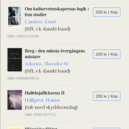
Om kulturvetenskapernas logik :
200 kr | Köp
fem studier
Cassirer, Ernst
(Hft, s k danskt band)
ISBN: 9789171737069
Berg : den minsta övergångens
200 kr | Köp
mästare
Adorno, Theodor W.
(Hft, s k danskt band)
ISBN: 9789189728714
Hallelujaflickorna II
200 kr | Köp
Hallgren, Hanna
(Inb med skyddsomslag)
ISBN: 9789172477711