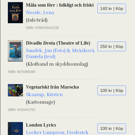
Måla som förr : folkligt och friskt
140 kr | Köp
Nessle, Lena
(Inb/tråd)
ISBN: 9789153414728
Divadlo života (Theatre of Life)
250 kr | Köp
Saudek, Jan (foto) & Mrázková,
Daniela (text)
(Klotband m skyddsomslag)
ISBN: 8070380268
Vegetariskt från Marocko
100 kr | Köp
Skaarup, Kirsten
(Kartonnage)
ISBN: 9153421752
London Lyrics
100 kr | Köp
Locker Lampson, Frederick