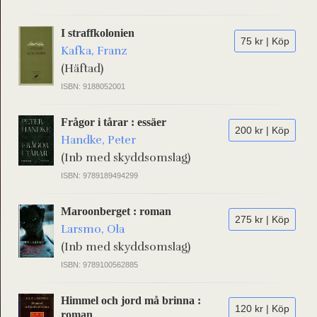
I straffkolonien
75 kr | Köp
Kafka, Franz
(Häftad)
ISBN: 9188052001
Frågor i tårar : essäer
200 kr | Köp
Handke, Peter
(Inb med skyddsomslag)
ISBN: 9789189494299
Maroonberget : roman
275 kr | Köp
Larsmo, Ola
(Inb med skyddsomslag)
ISBN: 9789100562885
Himmel och jord må brinna :
120 kr | Köp
roman