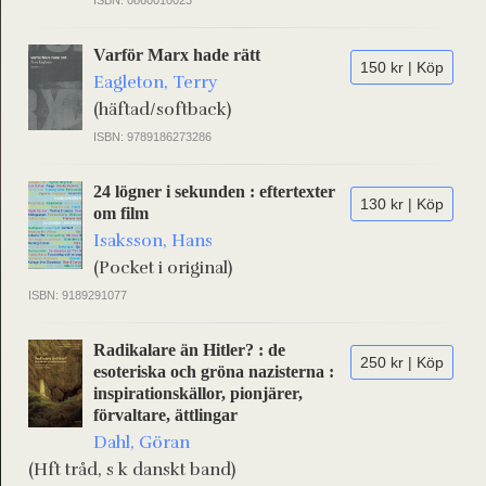
ISBN: 0860010023
Varför Marx hade rätt
150 kr | Köp
Eagleton, Terry
(häftad/softback)
ISBN: 9789186273286
24 lögner i sekunden : eftertexter
130 kr | Köp
om film
Isaksson, Hans
(Pocket i original)
ISBN: 9189291077
Radikalare än Hitler? : de
250 kr | Köp
esoteriska och gröna nazisterna :
inspirationskällor, pionjärer,
förvaltare, ättlingar
Dahl, Göran
(Hft tråd, s k danskt band)