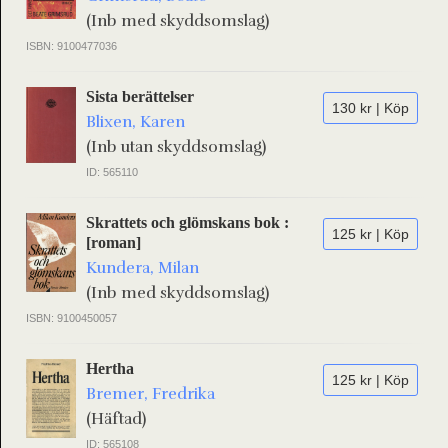
(Inb med skyddsomslag)
ISBN: 9100477036
Sista berättelser
130 kr | Köp
Blixen, Karen
(Inb utan skyddsomslag)
ID: 565110
Skrattets och glömskans bok :
125 kr | Köp
[roman]
Kundera, Milan
(Inb med skyddsomslag)
ISBN: 9100450057
Hertha
125 kr | Köp
Bremer, Fredrika
(Häftad)
ID: 565108