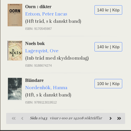
Oorn : dikter
140 kr | Köp
Erixon, Peter Lucas
(Hft tråd, s k danskt band)
ISBN: 9170545987
Noels bok
140 kr | Köp
Lagerqvist, Ove
(Inb tråd med skyddsomslag)
ISBN: 9188674274
Bländare
100 kr | Köp
Nordenhök, Hanna
(Hft, s k danskt band)
ISBN: 9789113019512
Sida 1/143
visar 1-100 av 14208 sökträffar