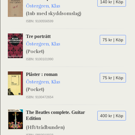
140 kr | Köp
Östergren, Klas
(Inb med skyddsomslag)
ISBN: 9100556599
Tre porträtt
75 kr | Köp
Östergren, Klas
(Pocket)
ISBN: 9100101990
Plåster : roman
75 kr | Köp
Östergren, Klas
(Pocket)
ISBN: 9100472654
The Beatles complete. Guitar
400 kr | Köp
Edition
(Hft/trådbunden)