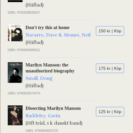
(Häftad)
ISBN: 9782908830507
Don't try this at home
150 kr | Köp
Navarro, Dave & Strauss, Neil
(Häftad)
ISBN: 9780060988531
Marilyn Manson: the
175 kr | Köp
unauthorized biography
Small, Doug
(Häftad)
ISBN: 9780825673474
Dissecting Marilyn Manson
125 kr | Köp
Baddeley, Gavin
(Hft tråd, s k danskt band)
ISBN: 9780859653725