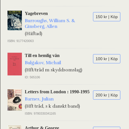
Yagebreven
150 kr | Köp
Burroughs, William S. &
Ginsberg, Allen
(Häftad)
ISBN: 9177420063
Till en hemlig vän
100 kr | Köp
Bulgakov, Michail
(Hft/tråd m skyddsomslag)
ID: 565106
Letters from London : 1990-1995
200 kr | Köp
Barnes, Julian
(Hft tråd, s k danskt band)
ISBN: 9780330341165
Arthur & George