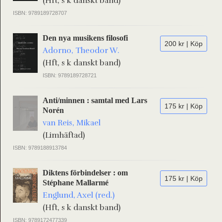
(Hft, s k danskt band)
ISBN: 9789189728707
Den nya musikens filosofi
200 kr | Köp
Adorno, Theodor W.
(Hft, s k danskt band)
ISBN: 9789189728721
Anti/minnen : samtal med Lars
175 kr | Köp
Norén
van Reis, Mikael
(Limhäftad)
ISBN: 9789188913784
Diktens förbindelser : om
175 kr | Köp
Stéphane Mallarmé
Englund, Axel (red.)
(Hft, s k danskt band)
ISBN: 9789172477339