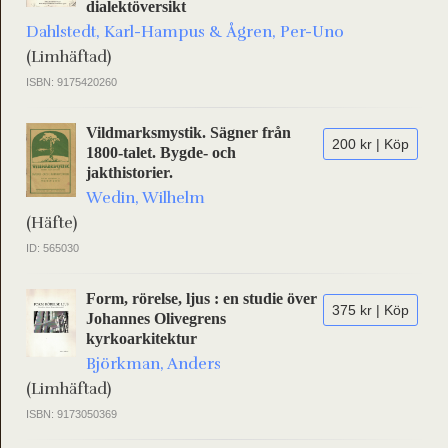
dialektöversikt
Dahlstedt, Karl-Hampus & Ågren, Per-Uno
(Limhäftad)
ISBN: 9175420260
Vildmarksmystik. Sägner från
200 kr | Köp
1800-talet. Bygde- och
jakthistorier.
Wedin, Wilhelm
(Häfte)
ID: 565030
Form, rörelse, ljus : en studie över
375 kr | Köp
Johannes Olivegrens
kyrkoarkitektur
Björkman, Anders
(Limhäftad)
ISBN: 9173050369