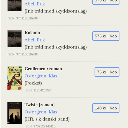
575 kr | Köp
Abel, Erik
(Inb tråd med skyddsomslag)
ISBN: 9789153189084
Kolonin
575 kr | Köp
Abel, Erik
(Inb tråd med skyddsomslag)
ISBN: 9789153189084
Gentlemen : roman
75 kr | Köp
Östergren, Klas
(Pocket)
ISBN: 9176420353
Twist : [roman]
140 kr | Köp
Östergren, Klas
(Hft, s k danskt band)
ISBN: 9789127140110