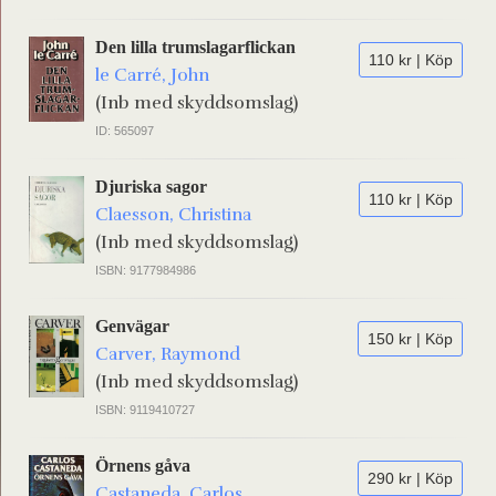
Den lilla trumslagarflickan
110 kr | Köp
le Carré, John
(Inb med skyddsomslag)
ID: 565097
Djuriska sagor
110 kr | Köp
Claesson, Christina
(Inb med skyddsomslag)
ISBN: 9177984986
Genvägar
150 kr | Köp
Carver, Raymond
(Inb med skyddsomslag)
ISBN: 9119410727
Örnens gåva
290 kr | Köp
Castaneda, Carlos