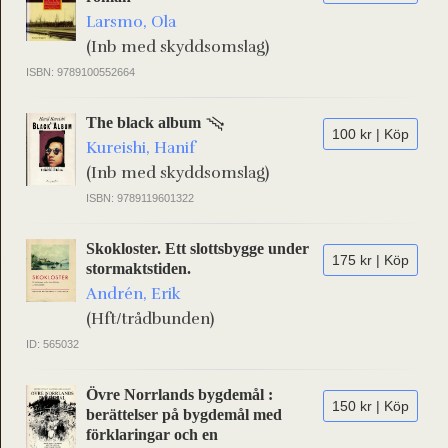
Larsmo, Ola
(Inb med skyddsomslag)
ISBN: 9789100552664
The black album
100 kr | Köp
Kureishi, Hanif
(Inb med skyddsomslag)
ISBN: 9789119601322
Skokloster. Ett slottsbygge under
175 kr | Köp
stormaktstiden.
Andrén, Erik
(Hft/trådbunden)
ID: 565032
Övre Norrlands bygdemål :
150 kr | Köp
berättelser på bygdemål med
förklaringar och en