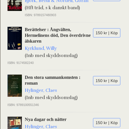
Björk, Bertil & Nordell, Göran
(Hft tråd, s k danskt band)
ISBN: 9789157480903
Berättelser : Ångvälten,
150 kr | Köp
Hermelinens död, Den överdrivne
älskaren
Kyrklund, Willy
(Inb med skyddsomslag)
ISBN: 9174582240
Den stora sammankomsten :
150 kr | Köp
roman
Hylinger, Claes
(Inb med skyddsomslag)
ISBN: 9789100551346
Nya dagar och nätter
150 kr | Köp
Hylinger, Claes