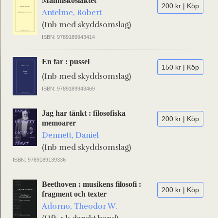
Människosläktet
200 kr | Köp
Antelme, Robert
(Inb med skyddsomslag)
ISBN: 9789189943414
En far : pussel
150 kr | Köp
(Inb med skyddsomslag)
ISBN: 9789189943469
Jag har tänkt : filosofiska
200 kr | Köp
memoarer
Dennett, Daniel
(Inb med skyddsomslag)
ISBN: 9789189139336
Beethoven : musikens filosofi :
200 kr | Köp
fragment och texter
Adorno, Theodor W.