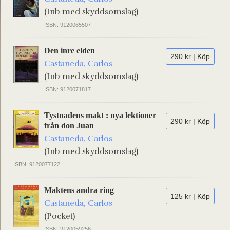
(Inb med skyddsomslag)
ISBN: 9120065507
Den inre elden
290 kr | Köp
Castaneda, Carlos
(Inb med skyddsomslag)
ISBN: 9120071817
Tystnadens makt : nya lektioner
290 kr | Köp
från don Juan
Castaneda, Carlos
(Inb med skyddsomslag)
ISBN: 9120077122
Maktens andra ring
125 kr | Köp
Castaneda, Carlos
(Pocket)
ISBN: 9120059256