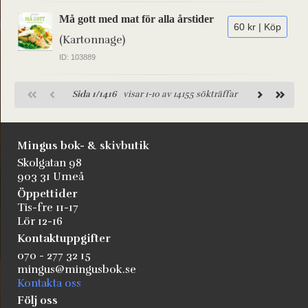
Må gott med mat för alla årstider
60 kr | Köp
(Kartonnage)
ID: 103889
Sida 1/1416
visar 1-10 av 14155 sökträffar
Mingus bok- & skivbutik
Skolgatan 98
903 31 Umeå
Öppettider
Tis-fre 11-17
Lör 12-16
Kontaktuppgifter
070 - 277 32 15
mingus@mingusbok.se
Kontakta oss
Följ oss