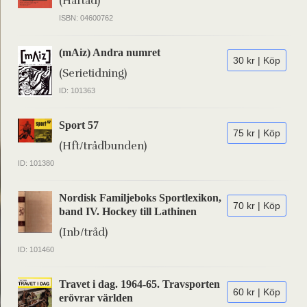
(Häftad)
ISBN: 04600762
(mAiz) Andra numret
30 kr | Köp
(Serietidning)
ID: 101363
Sport 57
75 kr | Köp
(Hft/trådbunden)
ID: 101380
Nordisk Familjeboks Sportlexikon,
70 kr | Köp
band IV. Hockey till Lathinen
(Inb/tråd)
ID: 101460
Travet i dag. 1964-65. Travsporten
60 kr | Köp
erövrar världen