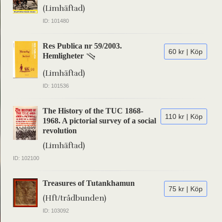
(Limhäftad)
ID: 101480
Res Publica nr 59/2003.
60 kr | Köp
Hemligheter
(Limhäftad)
ID: 101536
The History of the TUC 1868-
110 kr | Köp
1968. A pictorial survey of a social
revolution
(Limhäftad)
ID: 102100
Treasures of Tutankhamun
75 kr | Köp
(Hft/trådbunden)
ID: 103092