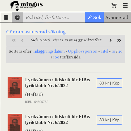
Gör om avancerad sökning
Sida 1/1416
visar 1-10 av 14155 sökträffar
Sortera efter:
Inläggningsdatum
-
Upphovsperson
-
Titel
-
10
/
20
/
100
träffar/sida
Lyrikvännen : tidskrift för FIB:s
80 kr | Köp
lyrikklubb Nr. 6/2022
(Häftad)
ISBN: 04600762
Lyrikvännen : tidskrift för FIB:s
80 kr | Köp
lyrikklubb Nr. 6/2022