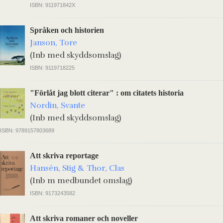
ISBN: 911971842X
Språken och historien
Janson, Tore
(Inb med skyddsomslag)
ISBN: 9119718225
"Förlåt jag blott citerar" : om citatets historia
Nordin, Svante
(Inb med skyddsomslag)
ISBN: 9789157803689
Att skriva reportage
Hansén, Stig & Thor, Clas
(Inb m medbundet omslag)
ISBN: 9173243582
Att skriva romaner och noveller