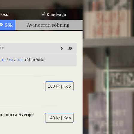
 oss
🛒 Kundvagn
Avancerad sökning
ar
-
10
/
20
/
100
träffar/sida
160 kr | Köp
n i norra Sverige
140 kr | Köp