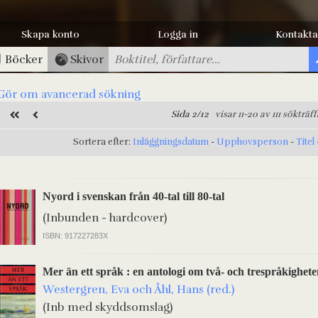
Skapa konto
Logga in
Kontakta
Böcker
Skivor
Gör om avancerad sökning
Sida 2/12
visar 11-20 av 111 sökträff
Sortera efter:
Inläggningsdatum
-
Upphovsperson
-
Titel
Nyord i svenskan från 40-tal till 80-tal
(Inbunden - hardcover)
ISBN: 917227283X
Mer än ett språk : en antologi om två- och trespråkighete
Westergren, Eva och Åhl, Hans (red.)
(Inb med skyddsomslag)