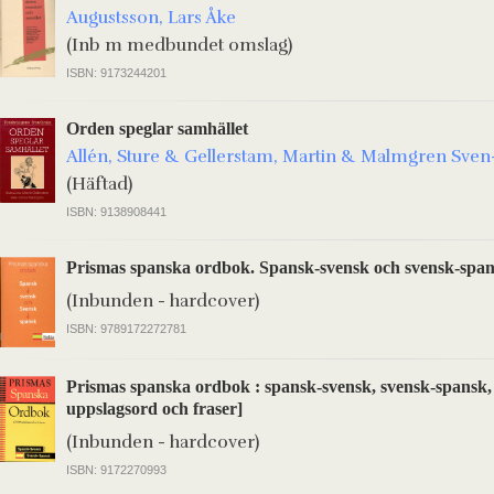
Augustsson, Lars Åke
(Inb m medbundet omslag)
ISBN: 9173244201
Orden speglar samhället
Allén, Sture & Gellerstam, Martin & Malmgren Sve
(Häftad)
ISBN: 9138908441
Prismas spanska ordbok. Spansk-svensk och svensk-spa
(Inbunden - hardcover)
ISBN: 9789172272781
Prismas spanska ordbok : spansk-svensk, svensk-spansk,
uppslagsord och fraser]
(Inbunden - hardcover)
ISBN: 9172270993