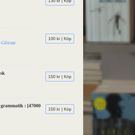
130 kr | Köp
100 kr | Köp
n-Göran
nsk
150 kr | Köp
 grammatik : [47000
150 kr | Köp