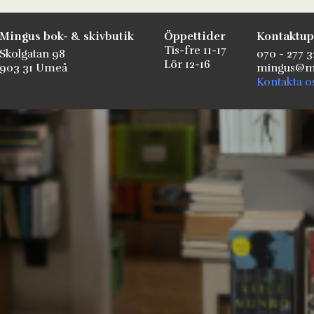
Mingus bok- & skivbutik
Öppettider
Kontaktup
Tis-fre 11-17
Skolgatan 98
070 - 277 3
Lör 12-16
903 31 Umeå
mingus@mi
Kontakta o