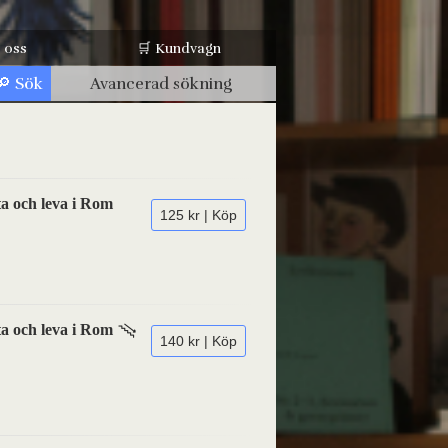
 oss
🛒 Kundvagn
Avancerad sökning
gta och leva i Rom
125 kr | Köp
gta och leva i Rom
140 kr | Köp