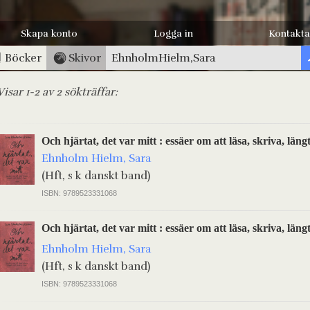
Skapa konto
Logga in
Kontakta
Böcker
Skivor
Visar 1-2 av 2 sökträffar:
Och hjärtat, det var mitt : essäer om att läsa, skriva, län
Ehnholm Hielm, Sara
(Hft, s k danskt band)
ISBN: 9789523331068
Och hjärtat, det var mitt : essäer om att läsa, skriva, län
Ehnholm Hielm, Sara
(Hft, s k danskt band)
ISBN: 9789523331068