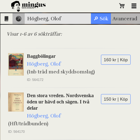
Visar 1-6 av 6 sökträffar:
Baggbölingar
160 kr | Köp
Högberg, Olof
(Inb tråd med skyddsomslag)
ID: 564172
Den stora vreden. Nordsvenska
150 kr | Köp
öden ur hävd och sägen. I två
delar
Högberg, Olof
(Hft/trådbunden)
ID: 564170