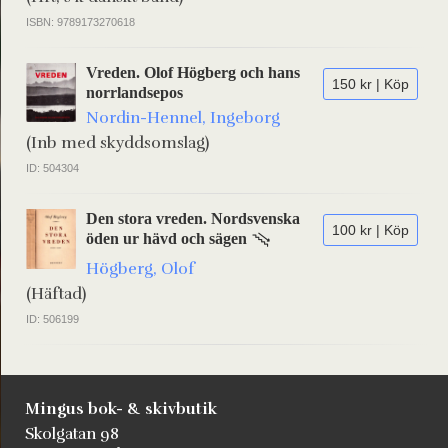
ISBN: 9789173270618
Vreden. Olof Högberg och hans
150 kr | Köp
norrlandsepos
Nordin-Hennel, Ingeborg
(Inb med skyddsomslag)
ID: 504304
Den stora vreden. Nordsvenska
100 kr | Köp
öden ur hävd och sägen
Högberg, Olof
(Häftad)
ID: 506199
Mingus bok- & skivbutik
Skolgatan 98