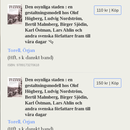
Den osynliga staden : en
110 kr | Köp
gestaltningsmodell hos Olof
Högberg, Ludvig Nordström,
Bertil Malmberg, Birger Sjödin,
Karl Östman, Lars Ahlin och
andra svenska författare fram till
våra dagar
Torell, Örjan
(Hft, s k danskt band)
ISBN: 9789173270618
Den osynliga staden : en
150 kr | Köp
gestaltningsmodell hos Olof
Högberg, Ludvig Nordström,
Bertil Malmberg, Birger Sjödin,
Karl Östman, Lars Ahlin och
andra svenska författare fram till
våra dagar
Torell, Örjan
(Hft, s k danskt band)