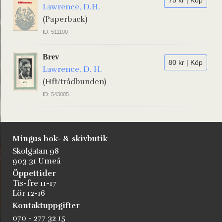
75 kr | Köp
Lawrence, D.H.
(Paperback)
ID: 511100
Brev
80 kr | Köp
Lawrence, D. H.
(Hft/trådbunden)
ID: 543005
Mingus bok- & skivbutik
Skolgatan 98
903 31 Umeå
Öppettider
Tis-fre 11-17
Lör 12-16
Kontaktuppgifter
070 - 277 32 15