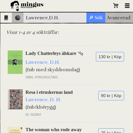
Visar 1-4 av 4 sökträffar:
Lady Chatterleys älskare
130 kr | Köp
Lawrence, D.H.
(Inb med skyddsomslag)
ISBN: 9789100117863
Resa i etruskernas land
90 kr | Köp
Lawrence, D. H.
(Inb/klotrygg)
ID: 502897
The woman who rode away