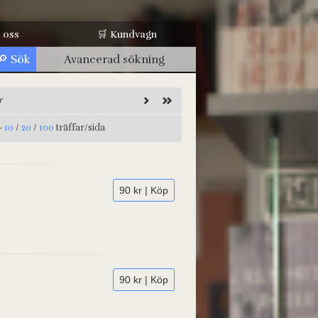
 oss
🛒 Kundvagn
Avancerad sökning
r
-
10
/
20
/
100
träffar/sida
90 kr | Köp
90 kr | Köp