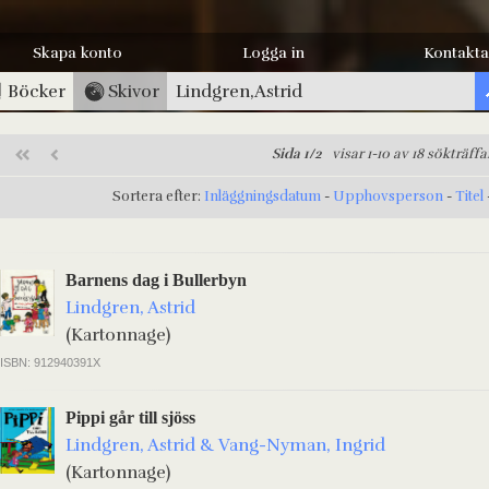
Skapa konto
Logga in
Kontakta
Böcker
Skivor
Sida 1/2
visar 1-10 av 18 sökträffa
Sortera efter:
Inläggningsdatum
-
Upphovsperson
-
Titel
Barnens dag i Bullerbyn
Lindgren, Astrid
(Kartonnage)
ISBN: 912940391X
Pippi går till sjöss
Lindgren, Astrid & Vang-Nyman, Ingrid
(Kartonnage)