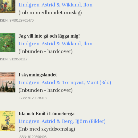
Lindgren, Astrid & Wikland, Ilon
(Inb m medbundet omslag)
ISBN: 9789129701470
Jag vill inte gå och lägga mig!
Lindgren, Astrid & Wikland, Ilon
(Inbunden - hardcover)
ISBN: 9129581117
I skymningslandet
Lindgren, Astrid & Törnqvist, Marit (Bild)
(Inbunden - hardcover)
ISBN: 9129628318
Ida och Emil i Lönneberga
Lindgren, Astrid & Berg, Björn (Bilder)
(Inb med skyddsomslag)
ISBN: 9129596408