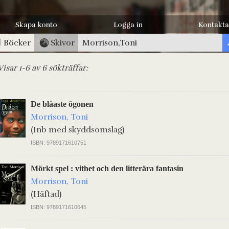
Skapa konto
Logga in
Kontakta
Böcker
Skivor
Visar 1-6 av 6 sökträffar:
De blåaste ögonen
Morrison, Toni
(Inb med skyddsomslag)
ISBN: 9789171610751
Mörkt spel : vithet och den litterära fantasin
Morrison, Toni
(Häftad)
ISBN: 9789171610645