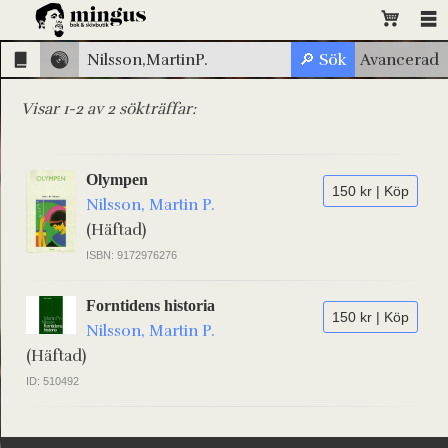
Visar 1-2 av 2 sökträffar:
Olympen
150 kr | Köp
Nilsson, Martin P.
(Häftad)
ISBN: 9172976276
Forntidens historia
150 kr | Köp
Nilsson, Martin P.
(Häftad)
ID: 510492