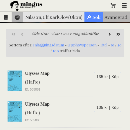
Sida 1/101
visar 1-10 av 1009 sökträffar
Sortera efter:
Inläggningsdatum
-
Upphovsperson
-
Titel
-
10
/
20
/
100
träffar/sida
Ulysses Map
135 kr | Köp
(Häfte)
ID: 565081
Ulysses Map
135 kr | Köp
(Häfte)
ID: 565080