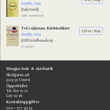
70 kr | Köp
Smith, Ann
(Inb/tråd)
ISBN: 9188490548
Två i stjärnan. Kärleksdikter
120 kr | Köp
Smith, Ann
(Hft/trådbunden)
ID: 554283
Mingus bok- & skivbutik
Skolgatan 98
903 31 Umeå
Öppettider
Tis-fre 11-17
Lör 12-16
Kontaktuppgifter
070 - 277 32 15