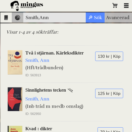
Visar 1-4 av 4 sökträffar:
Två i stjärnan. Kärleksdikter
130 kr | Köp
Smith, Ann
(Hft/trådbunden)
ID: 563913
Sinnlighetens tecken
125 kr | Köp
Smith, Ann
(Inb tråd m medb omslag)
ID: 562950
Kvad : dikter