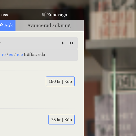
 oss
🛒 Kundvagn
Avancerad sökning
r
-
10
/
20
/
100
träffar/sida
150 kr | Köp
75 kr | Köp