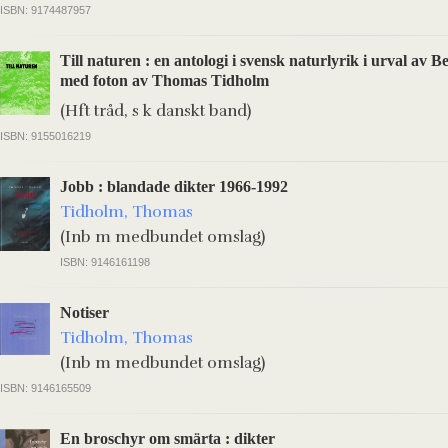
ISBN: 9174487957
Till naturen : en antologi i svensk naturlyrik i urval av 
med foton av Thomas Tidholm
(Hft tråd, s k danskt band)
ISBN: 9155016219
Jobb : blandade dikter 1966-1992
Tidholm, Thomas
(Inb m medbundet omslag)
ISBN: 9146161198
Notiser
Tidholm, Thomas
(Inb m medbundet omslag)
ISBN: 9146165509
En broschyr om smärta : dikter