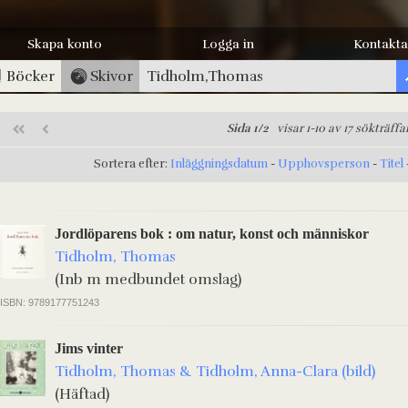
Skapa konto
Logga in
Kontakta
Böcker
Skivor
Sida 1/2
visar 1-10 av 17 sökträffa
Sortera efter:
Inläggningsdatum
-
Upphovsperson
-
Titel
Jordlöparens bok : om natur, konst och människor
Tidholm, Thomas
(Inb m medbundet omslag)
ISBN: 9789177751243
Jims vinter
Tidholm, Thomas & Tidholm, Anna-Clara (bild)
(Häftad)