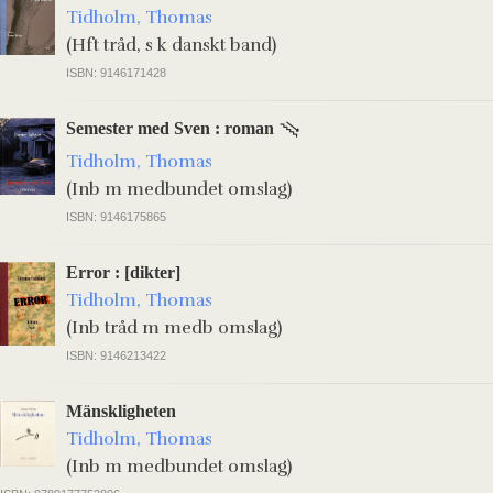
Tidholm, Thomas
(Hft tråd, s k danskt band)
ISBN: 9146171428
Semester med Sven : roman
Tidholm, Thomas
(Inb m medbundet omslag)
ISBN: 9146175865
Error : [dikter]
Tidholm, Thomas
(Inb tråd m medb omslag)
ISBN: 9146213422
Mänskligheten
Tidholm, Thomas
(Inb m medbundet omslag)