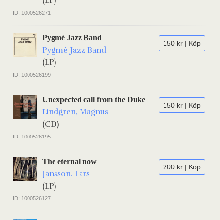
(LP)
ID: 1000526271
Pygmé Jazz Band
150 kr | Köp
Pygmé Jazz Band
(LP)
ID: 1000526199
Unexpected call from the Duke
150 kr | Köp
Lindgren, Magnus
(CD)
ID: 1000526195
The eternal now
200 kr | Köp
Jansson. Lars
(LP)
ID: 1000526127