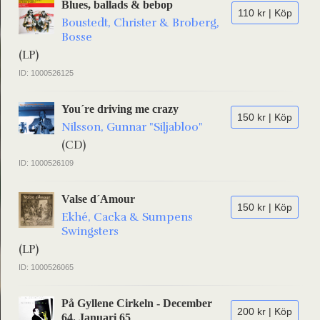
Blues, ballads & bebop
110 kr | Köp
Boustedt, Christer & Broberg,
Bosse
(LP)
ID: 1000526125
You´re driving me crazy
150 kr | Köp
Nilsson, Gunnar "Siljabloo"
(CD)
ID: 1000526109
Valse d´Amour
150 kr | Köp
Ekhé, Cacka & Sumpens
Swingsters
(LP)
ID: 1000526065
På Gyllene Cirkeln - December
200 kr | Köp
64. Januari 65