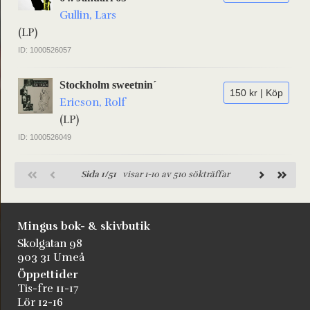
Gullin, Lars
(LP)
ID: 1000526057
Stockholm sweetnin´
150 kr | Köp
Ericson, Rolf
(LP)
ID: 1000526049
Sida 1/51
visar 1-10 av 510 sökträffar
Mingus bok- & skivbutik
Skolgatan 98
903 31 Umeå
Öppettider
Tis-fre 11-17
Lör 12-16