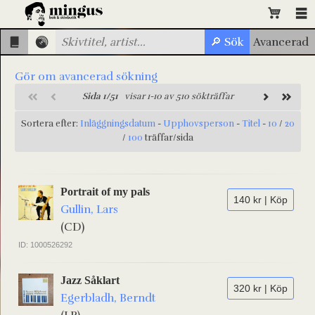
Gör om avancerad sökning
Sida 1/51
visar 1-10 av 510 sökträffar
Sortera efter:
Inläggningsdatum
-
Upphovsperson
-
Titel
-
10
/
20
/
100
träffar/sida
Portrait of my pals
140 kr | Köp
Gullin, Lars
(CD)
ID: 1000526292
Jazz Såklart
320 kr | Köp
Egerbladh, Berndt