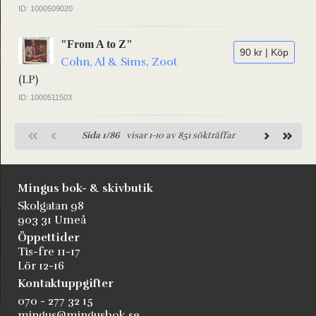
ID: 1000509020
"From A to Z"
90 kr | Köp
Cohn, Al & Sims, Zoot
(LP)
ID: 1000511503
Sida 1/86
visar 1-10 av 851 sökträffar
Mingus bok- & skivbutik
Skolgatan 98
903 31 Umeå
Öppettider
Tis-fre 11-17
Lör 12-16
Kontaktuppgifter
070 - 277 32 15
mingus@mingusbok.se