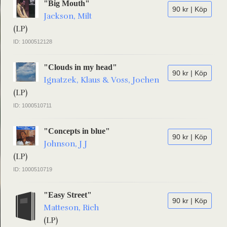
"Big Mouth"
90 kr | Köp
Jackson, Milt
(LP)
ID: 1000512128
"Clouds in my head"
90 kr | Köp
Ignatzek, Klaus & Voss, Jochen
(LP)
ID: 1000510711
"Concepts in blue"
90 kr | Köp
Johnson, J J
(LP)
ID: 1000510719
"Easy Street"
90 kr | Köp
Matteson, Rich
(LP)