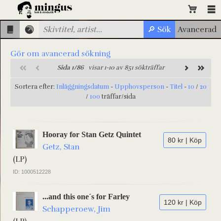
Gör om avancerad sökning
Sida 1/86
visar 1-10 av 851 sökträffar
Sortera efter:
Inläggningsdatum
-
Upphovsperson
-
Titel
-
10
/
20
/
100
träffar/sida
Hooray for Stan Getz Quintet
80 kr | Köp
Getz, Stan
(LP)
ID: 1000512228
...and this one´s for Farley
120 kr | Köp
Schapperoew, Jim