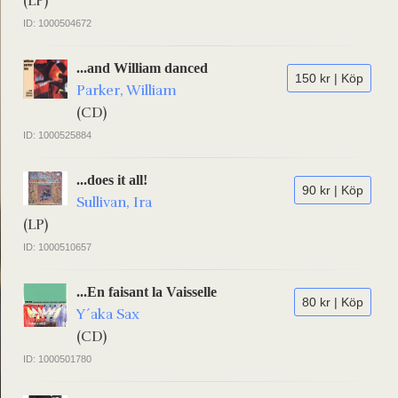
(LP)
ID: 1000504672
...and William danced
150 kr | Köp
Parker, William
(CD)
ID: 1000525884
...does it all!
90 kr | Köp
Sullivan, Ira
(LP)
ID: 1000510657
...En faisant la Vaisselle
80 kr | Köp
Y´aka Sax
(CD)
ID: 1000501780